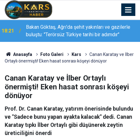
Bakan Göktaş, Ağrı’da şehit yakınları ve gazilerle
18:21
buluştu: "Terörsüz Türkiye tarihi bir adımdır"
Anasayfa
Foto Galeri
Kars
Canan Karatay ve İlber
Ortaylı önermişti! Eken hasat sonrası köşeyi dönüyor
Canan Karatay ve İlber Ortaylı
önermişti! Eken hasat sonrası köşeyi
dönüyor
Prof. Dr. Canan Karatay, yatırım önerisinde bulundu
ve "Sadece bunu yapan ayakta kalacak" dedi. Canan
Karatay tıpkı İlber Ortaylı gibi düşünerek zeytin
üreticiliğini önerdi