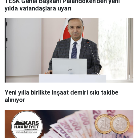
TESK Genel Başkanı Palandöken'den yeni
yılda vatandaşlara uyarı
Yeni yılla birlikte inşaat demiri sıkı takibe
alınıyor