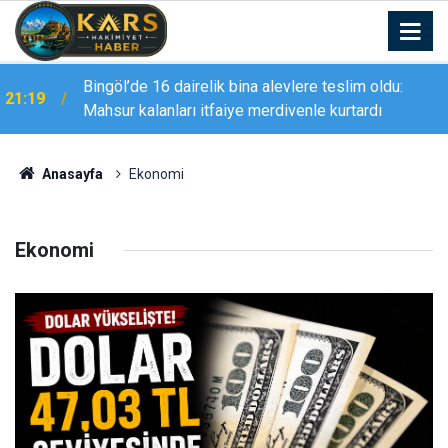
Bingöl’de 16 dairelik bina alevlere teslim oldu:
21:19
Mahsur kalanları itfaiye merdivenle kurtardı
Anasayfa
Ekonomi
Ekonomi