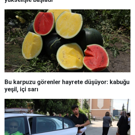
Bu karpuzu görenler hayrete düşüyor: kabuğu
yeşil, içi sarı