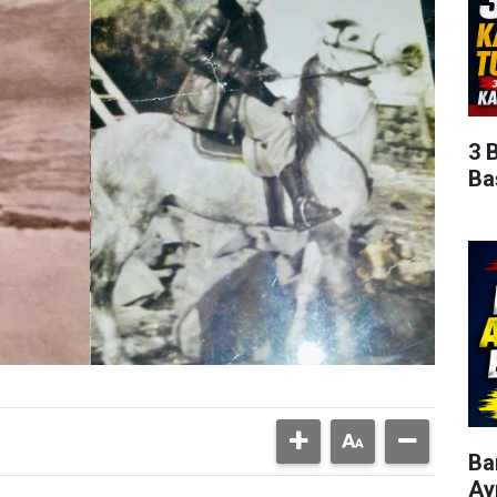
3 
Ba
Ba
Ay