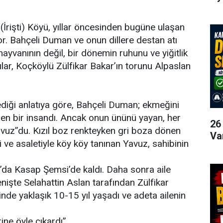
 (İrişti) Köyü, yıllar öncesinden bugüne ulaşan
yor. Bahçeli Duman ve onun dillere destan atı
ayvanının değil, bir dönemin ruhunu ve yiğitlik
ılar, Koçköylü Zülfikar Bakar’ın torunu Alpaslan
diği anlatıya göre, Bahçeli Duman; ekmeğini
ren bir insandı. Ancak onun ününü yayan, her
26
avuz”du. Kızıl boz renkteyken gri boza dönen
Va
i ve asaletiyle köy köy tanınan Yavuz, sahibinin
’da Kasap Şemsi’de kaldı. Daha sonra aile
nişte Selahattin Aslan tarafından Zülfikar
sinde yaklaşık 10-15 yıl yaşadı ve adeta ailenin
rine öyle çıkardı”