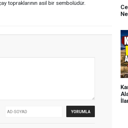
çay topraklarının asil bir sembolüdür.
Ce
Ne
Ka
Al
İla