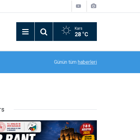
Kars
28 °C
16:36
Ağrı’da 2026-2027 eğitim öğretim yılı hazırlıklar
Günün tüm
haberleri
rs