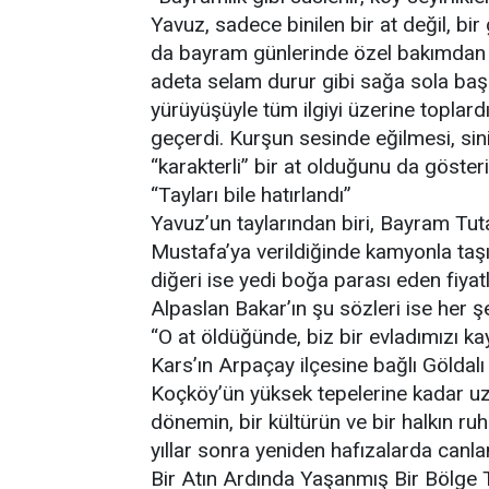
Yavuz, sadece binilen bir at değil, bi
da bayram günlerinde özel bakımdan geç
adeta selam durur gibi sağa sola baş
yürüyüşüyle tüm ilgiyi üzerine toplard
geçerdi. Kurşun sesinde eğilmesi, sin
“karakterli” bir at olduğunu da göster
“Tayları bile hatırlandı”
Yavuz’un taylarından biri, Bayram Tuta
Mustafa’ya verildiğinde kamyonla taşın
diğeri ise yedi boğa parası eden fiyatla 
Alpaslan Bakar’ın şu sözleri ise her şey
“O at öldüğünde, biz bir evladımızı ka
Kars’ın Arpaçay ilçesine bağlı Göldalı
Koçköy’ün yüksek tepelerine kadar uza
dönemin, bir kültürün ve bir halkın ruh
yıllar sonra yeniden hafızalarda canla
Bir Atın Ardında Yaşanmış Bir Bölge T