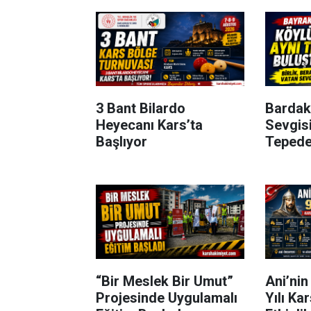
3 Bant Bilardo
Bardak
Heyecanı Kars’ta
Sevgisi
Başlıyor
Tepede
“Bir Meslek Bir Umut”
Ani’nin
Projesinde Uygulamalı
Yılı Ka