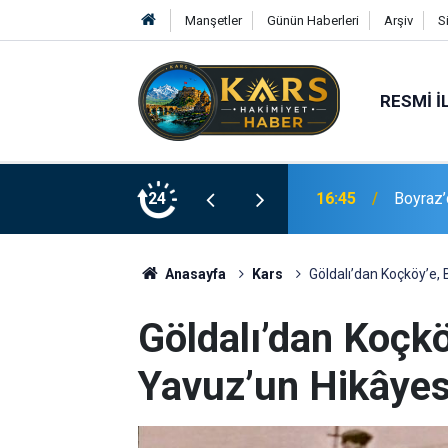
Manşetler
Günün Haberleri
Arşiv
S
RESMI İ
Yeni Üye Projesi" müjdesi
24
16:37
Palandö
Anasayfa
Kars
Göldalı’dan Koçköy’e, 
Göldalı’dan Koçköy
Yavuz’un Hikâyes