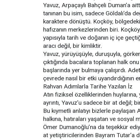
Yavuz, Arpaçaylı Bahçeli Duman’a aitti. 
tanınan bu isim, sadece Göldalı’da değ
karaktere dönüştü. Koçköy, bölgedeki ha
hafızanın merkezlerinden biri. Koçköy,
yapısıyla tarih ve doğanın iç içe geçt
aracı değil, bir kimliktir.
Yavuz, yürüyüşüyle, duruşuyla, görkem
çıktığında bacalara toplanan halk onu
başlarında yer bulmaya çalışırdı. Adet
çevrede nasıl bir etki uyandırdığının en
Rahvan Adımlarla Tarihe Yazılan İz
Atın fiziksel özelliklerinden huyların
ayrıntı, Yavuz’u sadece bir at değil; bir
Bu kıymetli anlatıyı bizlerle paylaşan
halkına, hatıraları yaşatan ve sosyal 
Ömer Dumanoğlu’na da teşekkür ediy
at yetiştiricilerinden Bayram Tutar’a d