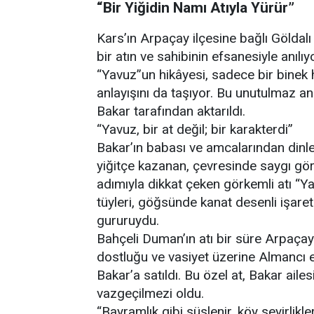
“Bir Yiğidin Namı Atıyla Yürür”
Kars’ın Arpaçay ilçesine bağlı Göldalı
bir atın ve sahibinin efsanesiyle anılı
“Yavuz”un hikâyesi, sadece bir binek h
anlayışını da taşıyor. Bu unutulmaz an
Bakar tarafından aktarıldı.
“Yavuz, bir at değil; bir karakterdi”
Bakar’ın babası ve amcalarından dinle
yiğitçe kazanan, çevresinde saygı gö
adımıyla dikkat çeken görkemli atı “Y
tüyleri, göğsünde kanat desenli işaret
gururuydu.
Bahçeli Duman’ın atı bir süre Arpaçay
dostluğu ve vasiyet üzerine Almancı e
Bakar’a satıldı. Bu özel at, Bakar aile
vazgeçilmezi oldu.
“Bayramlık gibi süslenir, köy seyirlikle