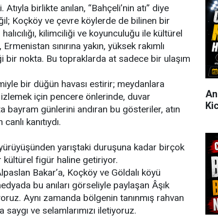
Atıyla birlikte anılan, “Bahçeli’nin atı” diye
il; Koçköy ve çevre köylerde de bilinen bir
lıcılığı, kilimciliği ve koyunculuğu ile kültürel
 Ermenistan sınırına yakın, yüksek rakımlı
iği bir nokta. Bu topraklarda at sadece bir ulaşım
iyle bir düğün havası estirir; meydanlara
An
 izlemek için pencere önlerinde, duvar
Ki
a bayram günlerini andıran bu gösteriler, atın
 canlı kanıtıydı.
a, yürüyüşünden yarıştaki duruşuna kadar birçok
 kültürel figür haline getiriyor.
 Alpaslan Bakar’a, Koçköy ve Göldalı köyü
medyada bu anıları görseliyle paylaşan Âşık
oruz. Aynı zamanda bölgenin tanınmış rahvan
a saygı ve selamlarımızı iletiyoruz.