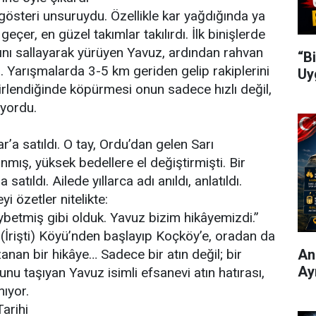
r gösteri unsuruydu. Özellikle kar yağdığında ya
er, en güzel takımlar takılırdı. İlk binişlerde
ını sallayarak yürüyen Yavuz, ardından rahvan
“B
ı. Yarışmalarda 3-5 km geriden gelip rakiplerini
Uy
irlendiğinde köpürmesi onun sadece hızlı değil,
iyordu.
r’a satıldı. O tay, Ordu’dan gelen Sarı
mış, yüksek bedellere el değiştirmişti. Bir
satıldı. Ailede yıllarca adı anıldı, anlatıldı.
i özetler nitelikte:
ybetmiş gibi olduk. Yavuz bizim hikâyemizdi.”
 (İrişti) Köyü’nden başlayıp Koçköy’e, oradan da
Ani
nan bir hikâye… Sadece bir atın değil; bir
Ay
unu taşıyan Yavuz isimli efsanevi atın hatırası,
nıyor.
arihi