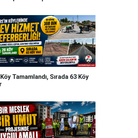
 Köy Tamamlandı, Sırada 63 Köy
r