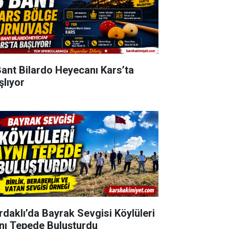
Bant Bilardo Heyecanı Kars’ta
şlıyor
rdaklı’da Bayrak Sevgisi Köylüleri
nı Tepede Buluşturdu