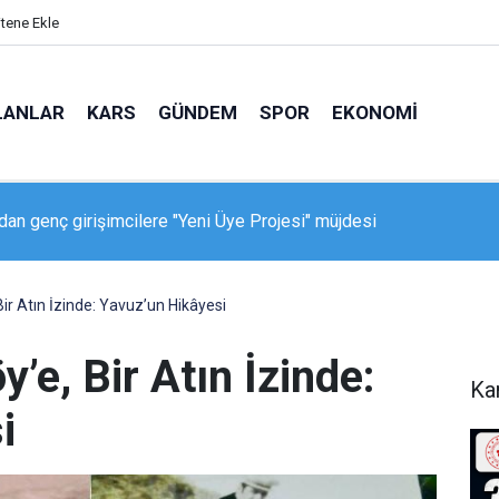
itene Ekle
LANLAR
KARS
GÜNDEM
SPOR
EKONOMI
ken Geçidi’nde feci kaza: 150 metrelik uçuruma yuvarlandı
Bir Atın İzinde: Yavuz’un Hikâyesi
’e, Bir Atın İzinde:
Ka
i