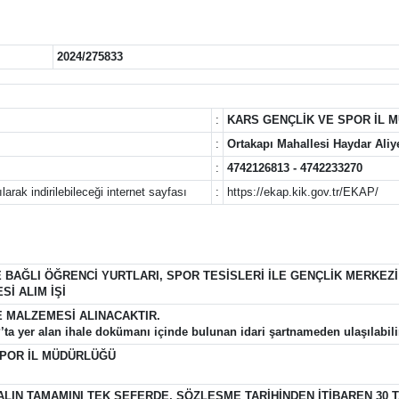
2024/275833
:
KARS GENÇLİK VE SPOR İL 
:
Ortakapı Mahallesi Haydar Al
:
4742126813 - 4742233270
arak indirilebileceği internet sayfası
:
https://ekap.kik.gov.tr/EKAP/
 BAĞLI ÖĞRENCİ YURTLARI, SPOR TESİSLERİ İLE GENÇLİK MERKE
İ ALIM İŞİ
E MALZEMESİ ALINACAKTIR.
P’ta yer alan ihale dokümanı içinde bulunan idari şartnameden ulaşılabili
SPOR İL MÜDÜRLÜĞÜ
ALIN TAMAMINI TEK SEFERDE, SÖZLEŞME TARİHİNDEN İTİBAREN 30 