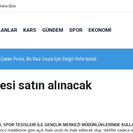
itene Ekle
LANLAR
KARS
GÜNDEM
SPOR
EKONOMI
 Çalan Polis, Bu Kez Ceza İçin Değil Vefa İçindi
si satın alınacak
, SPOR TESİSLERİ İLE GENÇLİK MERKEZİ MÜDÜRLÜKLERİNDE KULL
u maddesine göre açık ihale usulü ile ihale edilecek olup, teklifler sadece 