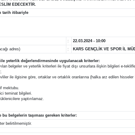
ESLİM EDECEKTİR.
tarih itibariyle
:
22.03.2024 - 10:00
acağı adres)
:
KARS GENÇLİK VE SPOR İL MÜ
r ile yeterlik değerlendirmesinde uygulanacak kriterler:
ılan belgeler ve yeterlik kriterleri ile fiyat dışı unsurlara ilişkin bilgileri e-t
;
liler ile ilgisine göre, ortaklar ve ortaklık oranlarına (halka arz edilen hisseler 
lif mektubu.
i teminat bilgileri.
üklenicilere yaptırılamaz.
e bu belgelerin taşıması gereken kriterler:
er belirtilmemiştir.