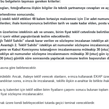
e bu belgelerin taşıması gereken kriterler:
gları, fotoğraflarına ilişkin bilgiler ile teknik şartnameye cevapları ve aç
eğerlendirme sonucunda;
ki) istekli teklif ettikleri 48 kalem kırtasiye malzemesi için 1'er adet num
klilerden; ihale komisyonunca belirtilen tarih ve saate kadar elden, posta 
erlerine isteklinin adı ve unvanı, birim fiyat teklif cetvelinde belirtilen
i içerir etiket yapıştırılarak teslim edeceklerdir.
ı Teklif Sahibi" olarak karar verilen ve sözleşme imzalanan istekliye
Avantajlı 2. Teklif Sahibi'' istekliye ait numuneler sözleşme imzalanınc
Muayene ve Kabul Komisyonu tutanağının imzalanmasına müteakip 30 (otuz)
 istekliye ait numuneler sözleşme imzalanmasını müteakip 30 (otuz) gün iç
u 30 (otuz) günlük süre sonrasında yapılacak numune teslim başvuruları 
asına göre belirlenecektir.
lebilir. Ancak, ihaleye teklif verecek olanların, e-imza kullanarak EKAP üzer
ndıktan sonra, e-imza ile imzalanarak, teklife ilişkin e-anahtar ile birlikte i
le bu iş kalemleri için teklif edilen birim fiyatların çarpımı sonucu bulunan toplam
m fiyat sözleşme imzalanacaktır.
amak üzere kendi belirleyecekleri tutarda geçici teminat vereceklerdir.