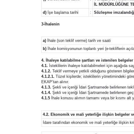
İL MÜDÜRLÜĞÜNE T
d)
İşe başlama tarihi
:
Sözleşme imzalandığı 
3-İhalenin
a)
İhale (son teklif verme) tarih ve saati
b)
İhale komisyonunun toplantı yeri (e-tekliflerin açıl
4. İhaleye katılabilme şartları ve istenilen belgele
4.1.
İsteklilerin ihaleye katılabilmeleri için aşağıda say
4.1.2.
Teklif vermeye yetkili olduğunu gösteren bilgiler
4.1.2.1.
Tüzel kişilerde; isteklilerin yönetimindeki görev
EKAP’tan alınır.
4.1.3.
Şekli ve içeriği İdari Şartnamede belirlenen tek
4.1.4.
Şekli ve içeriği İdari Şartnamede belirlenen geçic
4.1.5
İhale konusu alımın tamamı veya bir kısmı alt y
4.2. Ekonomik ve mali yeterliğe ilişkin belgeler v
İdare tarafından ekonomik ve mali yeterliğe ilişkin krit