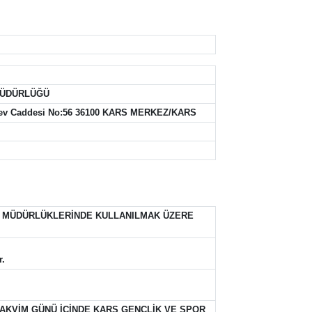
MÜDÜRLÜĞÜ
iyev Caddesi No:56 36100 KARS MERKEZ/KARS
Zİ MÜDÜRLÜKLERİNDE KULLANILMAK ÜZERE
r.
TAKVİM GÜNÜ İÇİNDE KARS GENÇLİK VE SPOR