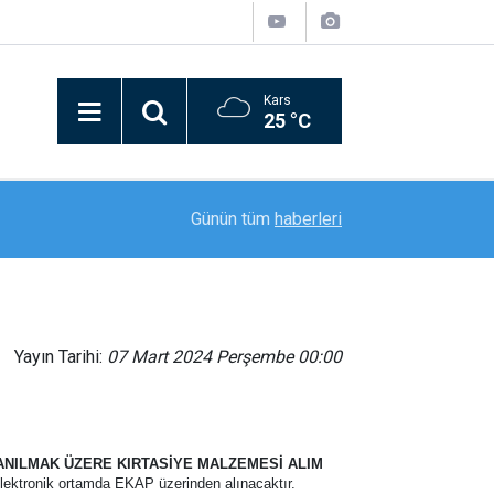
Kars
25 °C
15:44
Erzincan’da özel eğitim meslek okulu için imzalar
Günün tüm
haberleri
Yayın Tarihi:
07 Mart 2024 Perşembe 00:00
ANILMAK ÜZERE KIRTASİYE MALZEMESİ ALIM
elektronik ortamda EKAP üzerinden alınacaktır.