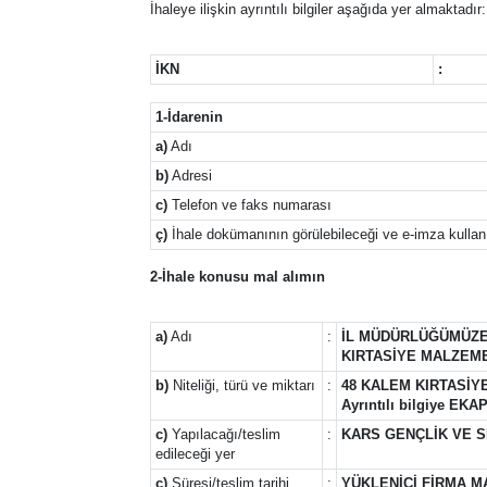
İhaleye ilişkin ayrıntılı bilgiler aşağıda yer almaktadır:
İKN
:
1-İdarenin
a)
Adı
b)
Adresi
c)
Telefon ve faks numarası
ç)
İhale dokümanının görülebileceği ve e-imza kullanıl
2-İhale konusu mal alımın
a)
Adı
:
İL MÜDÜRLÜĞÜMÜZE
KIRTASİYE MALZEMES
b)
Niteliği, türü ve miktarı
:
48 KALEM KIRTASİY
Ayrıntılı bilgiye EKA
c)
Yapılacağı/teslim
:
KARS GENÇLİK VE 
edileceği yer
ç)
Süresi/teslim tarihi
:
YÜKLENİCİ FİRMA M