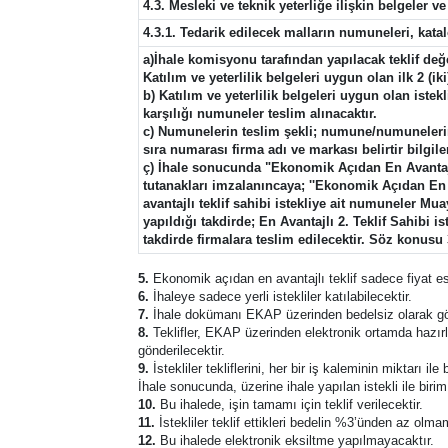
4.3. Mesleki ve teknik yeterliğe ilişkin belgeler v
4.3.1. Tedarik edilecek malların numuneleri, katalo
a)İhale komisyonu tarafından yapılacak teklif d
Katılım ve yeterlilik belgeleri uygun olan ilk 2 (i
b) Katılım ve yeterlilik belgeleri uygun olan iste
karşılığı numuneler teslim alınacaktır.
c) Numunelerin teslim şekli; numune/numunelerin üz
sıra numarası firma adı ve markası belirtir bilgiler
ç) İhale sonucunda "Ekonomik Açıdan En Avantajl
tutanakları imzalanıncaya; ''Ekonomik Açıdan En 
avantajlı teklif sahibi istekliye ait numuneler 
yapıldığı takdirde; En Avantajlı 2. Teklif Sahibi
takdirde firmalara teslim edilecektir. Söz konus
5.
Ekonomik açıdan en avantajlı teklif sadece fiyat es
6.
İhaleye sadece yerli istekliler katılabilecektir.
7.
İhale dokümanı EKAP üzerinden bedelsiz olarak görü
8.
Teklifler, EKAP üzerinden elektronik ortamda hazırla
gönderilecektir.
9.
İstekliler tekliflerini, her bir iş kaleminin miktarı i
İhale sonucunda, üzerine ihale yapılan istekli ile biri
10.
Bu ihalede, işin tamamı için teklif verilecektir.
11.
İstekliler teklif ettikleri bedelin %3’ünden az olm
12.
Bu ihalede elektronik eksiltme yapılmayacaktır.