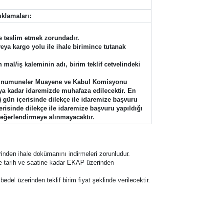
ıklamaları:
une teslim etmek zorundadır.
veya kargo yolu ile ihale birimince tutanak
 mal/iş kaleminin adı, birim teklif cetvelindeki
 ait numuneler Muayene ve Kabul Komisyonu
aya kadar idaremizde muhafaza edilecektir. En
 gün içerisinde dilekçe ile idaremize başvuru
erisinde dilekçe ile idaremize başvuru yapıldığı
değerlendirmeye alınmayacaktır.
inden ihale dokümanını indirmeleri zorunludur.
hale tarih ve saatine kadar EKAP üzerinden
 bedel üzerinden teklif birim fiyat şeklinde verilecektir.