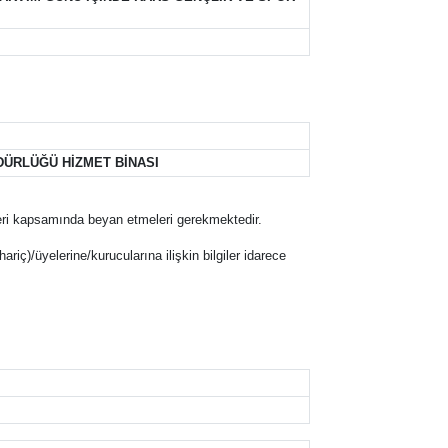
DÜRLÜĞÜ HİZMET BİNASI
eklifleri kapsamında beyan etmeleri gerekmektedir.
hariç)/üyelerine/kurucularına ilişkin bilgiler idarece