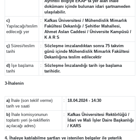
Ayrıntılı bilgiye EKAP’ta yer alan ihale
dokümanı içinde bulunan idari şartnameden
ulaşılabilir.
c)
:
Kafkas Üniversitesi / Mühendislik Mimarlık
Yapılacağı/teslim
Fakültesi Dekanlığı / Şehitler Mahallesi,
edileceği yer
Ahmet Aslan Caddesi / Üniversite Kampüsü /
K A R S
ç)
Süresi/teslim
:
Sözleşme imzalandıktan sonra 75 takvim
tarihi
günü içinde Mühendislik Mimarlık Fakültesi
Dekanlığına teslim edilecektir
d)
İşe başlama
:
Sözleşme İmzalandığı tarih işe başlama
tarihi
tarihidir.
3-İhalenin
a)
İhale (son teklif verme)
:
18.04.2024 - 14:30
tarih ve saati
b)
İhale komisyonunun
:
Kafkas Üniversitesi Rektörlüğü /
toplantı yeri (e-tekliflerin
İdari ve Mali İşler Daire Başkanlığı
açılacağı adres)
/ KARS
4. İhaleye katılabilme şartları ve istenilen belgeler ile yeterlik