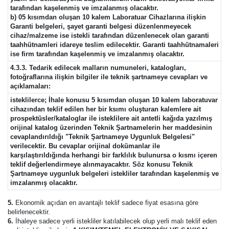
tarafından kaşelenmiş ve imzalanmış olacaktır.
b) 05 kısımdan oluşan 10 kalem Laboratuar Cihazlarına ilişkin
Garanti belgeleri, şayet garanti belgesi düzenlenmeyecek
cihaz/malzeme ise istekli tarafından düzenlenecek olan garanti
taahhütnamleri idareye teslim edilecektir. Garanti taahhütnamaleri
ise firm tarafından kaşelenmiş ve imzalanmış olacaktır.
4.3.3. Tedarik edilecek malların numuneleri, katalogları,
fotoğraflarına ilişkin bilgiler ile teknik şartnameye cevapları ve
açıklamaları:
isteklilerce; İhale konusu 5 kısımdan oluşan 10 kalem laboratuvar
cihazından teklif edilen her bir ksımı oluşturan kalemlere ait
prospektüsler/kataloglar ile isteklilere ait antetli kağıda yazılmış
orijinal katalog üzerinden Teknik Şartnamelerin her maddesinin
cevaplandırıldığı "Teknik Şartnameye Uygunluk Belgelesi"
verilecektir. Bu cevaplar orijinal dokümanlar ile
karşılaştırıldığında herhangi bir farklılık bulunursa o kısmı içeren
teklif değerlendirmeye alınmayacaktır. Söz konusu Teknik
Şartnameye uygunluk belgeleri istekliler tarafından kaşelenmiş ve
imzalanmış olacaktır.
5.
Ekonomik açıdan en avantajlı teklif sadece fiyat esasına göre
belirlenecektir.
6.
İhaleye sadece yerli istekliler katılabilecek olup yerli malı teklif eden