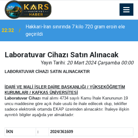
Hakkari-İran sınırında 7 kilo 720 gram eroin ele
22:32
geçirildi
Laboratuvar Cihazı Satın Alınacak
Yayın Tarihi:
20 Mart 2024 Çarşamba 00:00
LABORATUVAR CİHAZI SATIN ALINACAKTIR
İDARİ VE MALİ İŞLER DAİRE BAŞKANLIĞI / YÜKSEKÖĞRETİM
KURUMLARI / KAFKAS ÜNİVERSİTESİ
Laboratuvar Cihazı
mal alımı 4734 sayılı Kamu İhale Kanununun 19
uncu maddesine göre açık ihale usulü ile ihale edilecek olup, teklifler
sadece elektronik ortamda EKAP üzerinden alınacaktır. İhaleye ilişkin
ayrıntılı bilgiler aşağıda yer almaktadır:
İKN
:
2024/361609