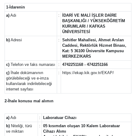
1-İdarenin
a)
Adı
:
İDARİ VE MALİ İŞLER DAİRE
BAŞKANLIĞI / YÜKSEKÖĞRETİM
KURUMLARI / KAFKAS
ÜNİVERSİTESİ
b)
Adresi
:
Sehitler Mahallesi, Ahmet Arslan
Caddesi, Rektörlük Hizmet Binası,
Kat: 5 36100 Üniversite Kampusu
MERKEZ/KARS
c)
Telefon ve faks numarası
:
4742251168 - 4742251166
ç)
İhale dokümanının
:
https://ekap.kik.gov.tr/EKAP/
görülebileceği ve e-imza
kullanılarak indirilebileceği
internet sayfası
2-İhale konusu mal alımın
a)
Adı
:
Laboratuar Cihazı
b)
Niteliği, türü
:
05 kısımdan oluşan 10 Kalem Laboratuar
ve miktarı
Cihazı Alımı