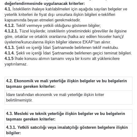
değerlendirmesinde uygulanacak kriterler:
4.1.
İsteklilerin ihaleye katılabilmeleri için aşağıda sayılan belgeler ve
yeterlik kriterleri ile fiyat dışı unsurlara ilişkin bilgileri e-teklifleri
kapsamında beyan etmeleri gerekmektedir.
4.1.2.
Teklif vermeye yetkili olduğunu gösteren bilgiler;
4.1.2.1.
Tüzel kişilerde; isteklilerin yönetimindeki görevliler ile ilgisine
göre, ortaklar ve ortaklık oranlarına (halka arz edilen hisseler hariç)/
üyelerine/kurucularına ilişkin bilgiler idarece EKAP’tan alınır.
4.1.3.
Şekli ve içeriği İdari Şartnamede belirlenen teklif mektubu.
4.1.4.
Şekli ve içeriği İdari Şartnamede belirlenen geçici teminat bilgileri.
4.1.5
İhale konusu alımın tamamı veya bir kısmı alt yüklenicilere
yaptırılamaz.
4.2. Ekonomik ve mali yeterliğe ilişkin belgeler ve bu belgelerin
taşıması gereken kriterler:
İdare tarafından ekonomik ve mali yeterliğe ilişkin kriter
belirtilmemiştir.
4.3. Mesleki ve teknik yeterliğe ilişkin belgeler ve bu belgelerin
taşıması gereken kriterler:
4.3.1. Yetkili satıcılığı veya imalatçılığı gösteren belgelere ilişkin
bilgiler: