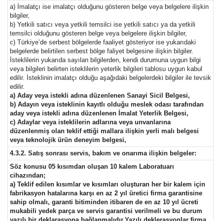
a) İmalatçı ise imalatçı olduğunu gösteren belge veya belgelere ilişkin
bilgiler,
b) Yetkili satıcı veya yetkili temsilci ise yetkili satıcı ya da yetkili
temsilci olduğunu gösteren belge veya belgelere ilişkin bilgiler,
c) Türkiye’de serbest bölgelerde faaliyet gösteriyor ise yukarıdaki
belgelerde belirtilen serbest bölge faliyet belgesine ilişkin bilgiler.
İsteklilerin yukarıda sayılan bilgilerden, kendi durumuna uygun bilgi
veya bilgileri belirten isteklilerin yeterlik bilgileri tablosu uygun kabul
edilir. İsteklinin imalatçı olduğu aşağıdaki belgelerdeki bilgiler ile tevsik
edilir.
a) Aday veya istekli adına düzenlenen Sanayi Sicil Belgesi,
b) Adayın veya isteklinin kayıtlı olduğu meslek odası tarafından
aday veya istekli adına düzenlenen İmalat Yeterlik Belgesi,
c) Adaylar veya isteklilerin adlarına veya unvanlarına
düzenlenmiş olan teklif ettiği mallara ilişkin yerli malı belgesi
veya teknolojik ürün deneyim belgesi,
4.3.2. Satış sonrası servis, bakım ve onarıma ilişkin belgeler:
Söz konusu 05 kısımdan oluşan 10 kalem Laboratuarı
cihazından;
a) Teklif edilen kısımlar ve kısımları oluşturan her bir kalem için
fabrikasyon hatalarına karşı en az 2 yıl üretici firma garantisine
sahip olmalı, garanti bitiminden itibaren de en az 10 yıl ücreti
mukabili yedek parça ve servis garantisi verilmeli ve bu durum
yazılı bir deklarasyona bağlanmalıdır.Yazılı deklerasyonlar firma