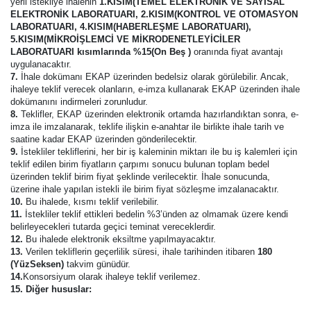
yerli istekliye ihalenin
1.KISIM(TEMEL ELEKTRONİK VE SAYISAL
ELEKTRONİK LABORATUARI, 2.KISIM(KONTROL VE OTOMASYON
LABORATUARI, 4.KISIM(HABERLEŞME LABORATUARI),
5.KISIM(MİKROİŞLEMCİ VE MİKRODENETLEYİCİLER
LABORATUARI kısımlarında %15(On Beş )
oranında fiyat avantajı
uygulanacaktır.
7.
İhale dokümanı EKAP üzerinden bedelsiz olarak görülebilir. Ancak,
ihaleye teklif verecek olanların, e-imza kullanarak EKAP üzerinden ihale
dokümanını indirmeleri zorunludur.
8.
Teklifler, EKAP üzerinden elektronik ortamda hazırlandıktan sonra, e-
imza ile imzalanarak, teklife ilişkin e-anahtar ile birlikte ihale tarih ve
saatine kadar EKAP üzerinden gönderilecektir.
9.
İstekliler tekliflerini, her bir iş kaleminin miktarı ile bu iş kalemleri için
teklif edilen birim fiyatların çarpımı sonucu bulunan toplam bedel
üzerinden teklif birim fiyat şeklinde verilecektir. İhale sonucunda,
üzerine ihale yapılan istekli ile birim fiyat sözleşme imzalanacaktır.
10.
Bu ihalede, kısmı teklif verilebilir.
11.
İstekliler teklif ettikleri bedelin %3’ünden az olmamak üzere kendi
belirleyecekleri tutarda geçici teminat vereceklerdir.
12.
Bu ihalede elektronik eksiltme yapılmayacaktır.
13.
Verilen tekliflerin geçerlilik süresi, ihale tarihinden itibaren
180
(YüzSeksen)
takvim günüdür.
14.
Konsorsiyum olarak ihaleye teklif verilemez.
15. Diğer hususlar: