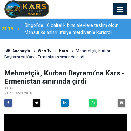
Bingöl’de 16 dairelik bina alevlere teslim oldu:
21:19
Mahsur kalanları itfaiye merdivenle kurtardı
Anasayfa
Web Tv
Kars
Mehmetçik, Kurban
Bayramı’na Kars - Ermenistan sınırında girdi
Mehmetçik, Kurban Bayramı’na Kars -
Ermenistan sınırında girdi
11:47
21 Ağustos 2018