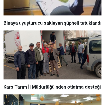
Binaya uyuşturucu saklayan şüpheli tutuklandı
Kars Tarım İl Müdürlüğü'nden otlatma desteği