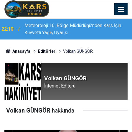
21:23
Bursa'da tarlalık alanı ateşe veren şüpheli yakalandı
Anasayfa
Editörler
Volkan GÜNGÖR
Volkan GÜNGÖR
İnternet Editörü
Volkan GÜNGÖR
hakkında