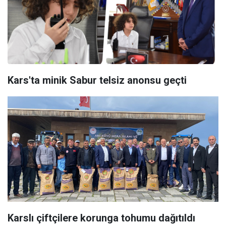
Kars'ta minik Sabur telsiz anonsu geçti
Karslı çiftçilere korunga tohumu dağıtıldı