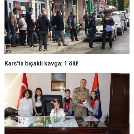
Kars'ta bıçaklı kavga: 1 ölü!