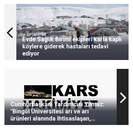
Evde Sağlık Birimi ekipleri karla kaplı
köylere giderek hastaları tedavi
ediyor
Cumhurbaşkanı Yardımcısı Yılmaz:
"Bingöl Üniversitesi arı ve arı
ürünleri alanında ihtisaslaşan,
uzmanlaşan tek üniversitemizdir”