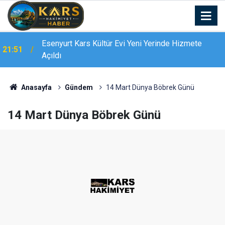
Esenyurt Kars Kültür Evi Yeni Yerinde Hizmete
21:51
Açıldı
Bingöl’de 16 dairelik bina alevlere teslim oldu:
21:19
Mahsur kalanları itfaiye merdivenle kurtardı
Anasayfa
Gündem
14 Mart Dünya Böbrek Günü
14 Mart Dünya Böbrek Günü