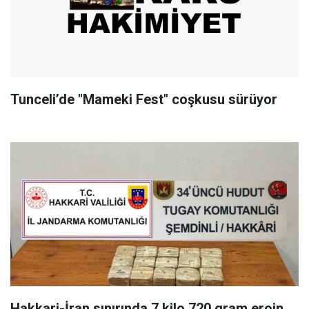
Tunceli’de "Mameki Fest" coşkusu sürüyor
Hakkari-İran sınırında 7 kilo 720 gram eroin