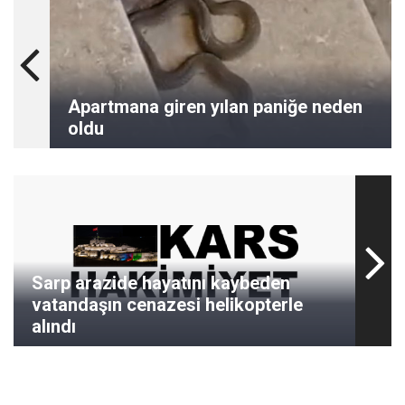
Apartmana giren yılan paniğe neden
oldu
Sarp arazide hayatını kaybeden
vatandaşın cenazesi helikopterle
alındı