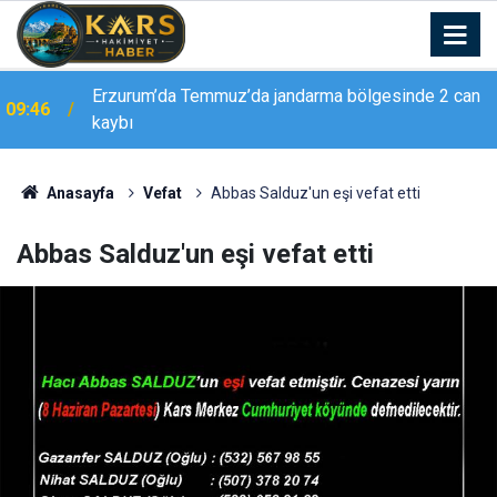
Erzurum’da Temmuz’da jandarma bölgesinde 2 can
09:46
kaybı
Erzurum Emniyeti’nden ’Düğün Konvoyu’ uyarısı:
09:45
"Sevinç hüzne dönüşmesin"
Anasayfa
Vefat
Abbas Salduz'un eşi vefat etti
Abbas Salduz'un eşi vefat etti