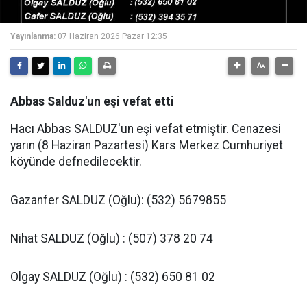
Yayınlanma:
07 Haziran 2026 Pazar 12:35
Abbas Salduz'un eşi vefat etti
Hacı Abbas SALDUZ'un eşi vefat etmiştir. Cenazesi
yarın (8 Haziran Pazartesi) Kars Merkez Cumhuriyet
köyünde defnedilecektir.
Gazanfer SALDUZ (Oğlu): (532) 5679855
Nihat SALDUZ (Oğlu) : (507) 378 20 74
Olgay SALDUZ (Oğlu) : (532) 650 81 02