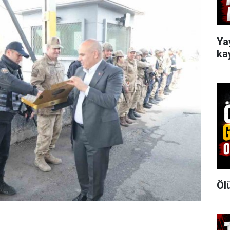
Ya
ka
Öl