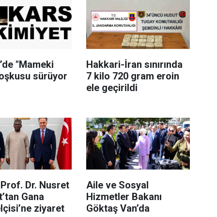
i’de "Mameki
Hakkari-İran sınırında
coşkusu sürüyor
7 kilo 720 gram eroin
ele geçirildi
Prof. Dr. Nusret
Aile ve Sosyal
t’tan Gana
Hizmetler Bakanı
çisi’ne ziyaret
Göktaş Van’da