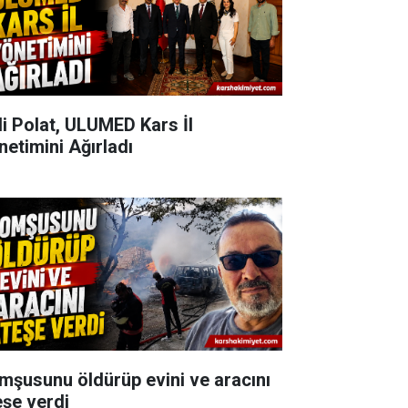
li Polat, ULUMED Kars İl
netimini Ağırladı
mşusunu öldürüp evini ve aracını
eşe verdi