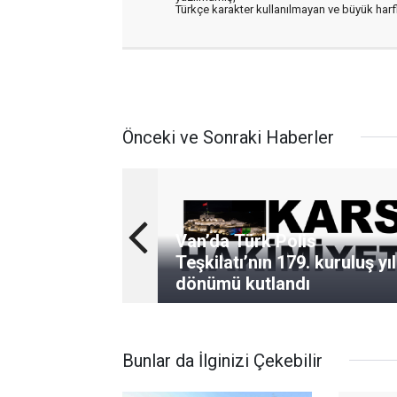
Türkçe karakter kullanılmayan ve büyük har
Önceki ve Sonraki Haberler
Van’da Türk Polis
Teşkilatı’nın 179. kuruluş yıl
dönümü kutlandı
Bunlar da İlginizi Çekebilir