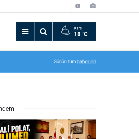
Kars
18 °C
21:02
Erzurum Adliyesi’nde yangın: 2 kişi dumandan et
Günün tüm
haberleri
ndem