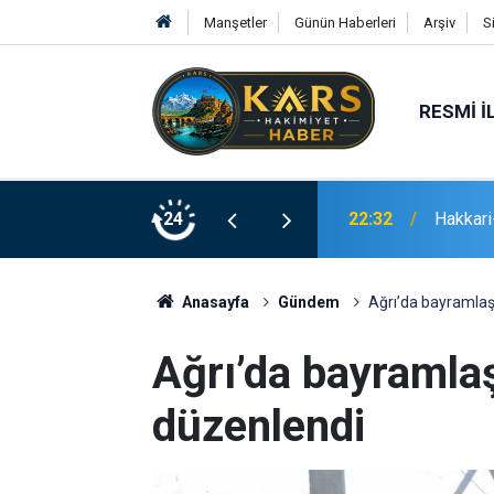
Manşetler
Günün Haberleri
Arşiv
S
RESMI İ
su sürüyor
24
22:32
Hakkari-
Anasayfa
Gündem
Ağrı’da bayramla
Ağrı’da bayramla
düzenlendi