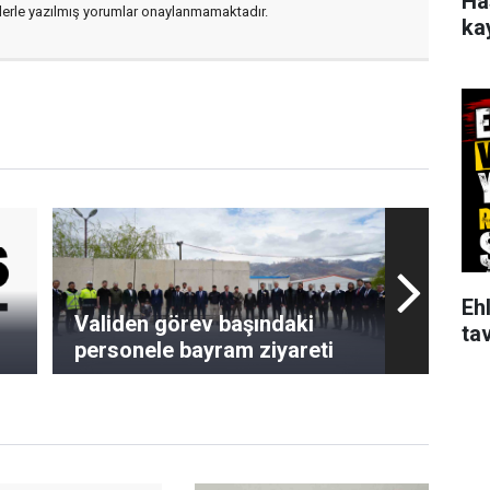
Ha
flerle yazılmış yorumlar onaylanmamaktadır.
ka
Ehl
Validen görev başındaki
tav
personele bayram ziyareti