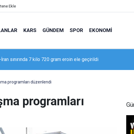
itene Ekle
LANLAR
KARS
GÜNDEM
SPOR
EKONOMI
İran sınırında 7 kilo 720 gram eroin ele geçirildi
şma programları düzenlendi
şma programları
Gü