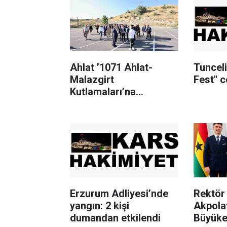
Ahlat ’1071 Ahlat-
Tuncel
Malazgirt
Fest" 
Kutlamaları’na
hazırlanıyor
Erzurum Adliyesi’nde
Rektör 
yangın: 2 kişi
Akpola
dumandan etkilendi
Büyükel