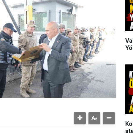
Va
Yö
Ko
at