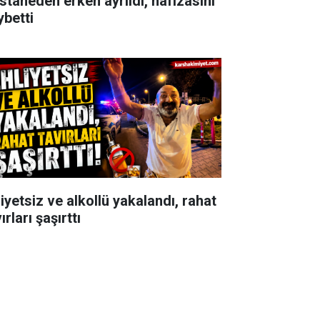
staneden erken ayrıldı, hafızasını
ybetti
iyetsiz ve alkollü yakalandı, rahat
ırları şaşırttı