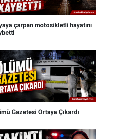
yaya çarpan motosikletli hayatını
ybetti
ümü Gazetesi Ortaya Çıkardı