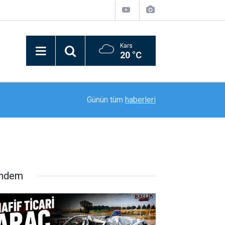
Kars
20 °C
12:54
Van Gölü’nde Türk bayrağıyla nefes kesen flybo
Günün tüm
haberleri
ndem