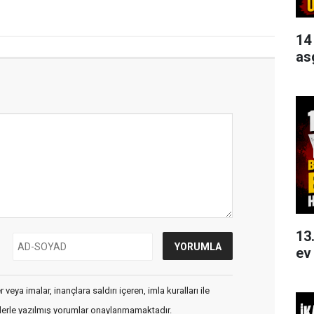
14
as
13
ev
veya imalar, inançlara saldırı içeren, imla kuralları ile
flerle yazılmış yorumlar onaylanmamaktadır.