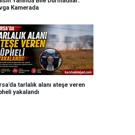
lisin Yanında Bile Durmadılar:
vga Kamerada
rsa'da tarlalık alanı ateşe veren
pheli yakalandı