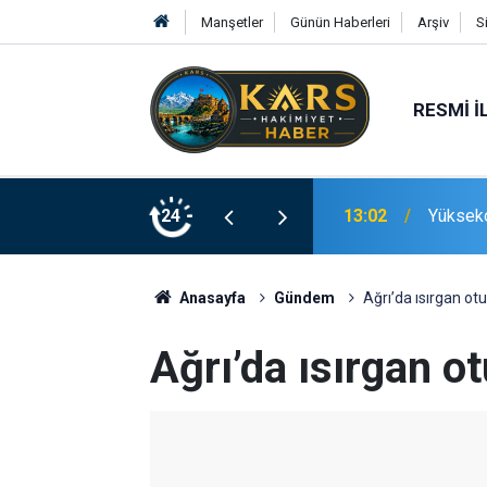
Manşetler
Günün Haberleri
Arşiv
S
RESMI İ
Dr. Haluk Görgün ETÜ’de
24
13:02
Yükseko
Anasayfa
Gündem
Ağrı’da ısırgan ot
Ağrı’da ısırgan o