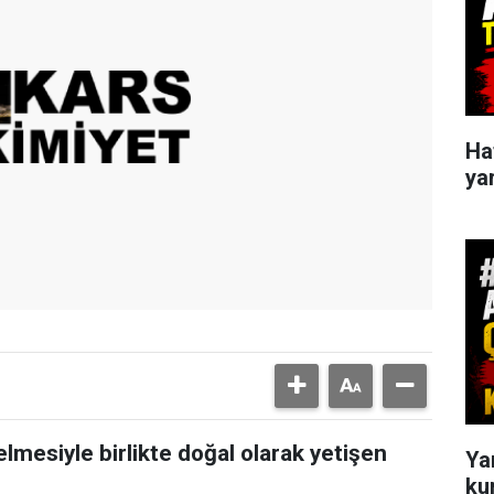
Haf
yar
elmesiyle birlikte doğal olarak yetişen
Ya
ku