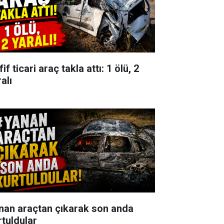
if ticari araç takla attı: 1 ölü, 2
alı
nan araçtan çıkarak son anda
rtuldular