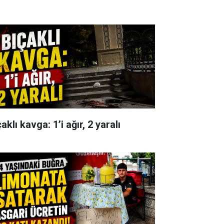
aklı kavga: 1’i ağır, 2 yaralı