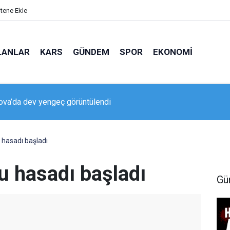
itene Ekle
LANLAR
KARS
GÜNDEM
SPOR
EKONOMI
va’da dev yengeç görüntülendi
u hasadı başladı
tu hasadı başladı
Gü