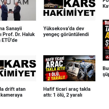
Po
Ka
a Sanayii
Yüksekova’da dev
 Prof. Dr. Haluk
yengeç görüntülendi
 ETÜ’de
Bu
şü
da drift atan
Hafif ticari araç takla
 kameraya
attı: 1 ölü, 2 yaralı