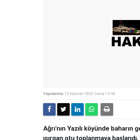
Yayınlanma:
12 Haziran 2026 Cuma 13:44
Ağrı'nın Yazılı köyünde baharın g
ısırgan otu toplanmaya başlandı.