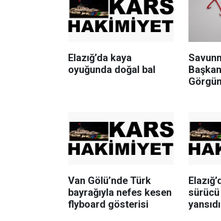
Elazığ’da kaya
Savunm
oyuğunda doğal bal
Başkanı
Görgün
Van Gölü’nde Türk
Elazığ’
bayrağıyla nefes kesen
sürücü
flyboard gösterisi
yansıdı