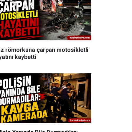
az römorkuna çarpan motosikletli
yatını kaybetti