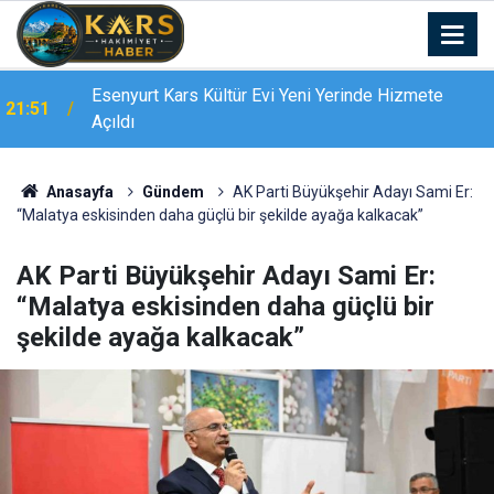
Bingöl’de 16 dairelik bina alevlere teslim oldu:
21:19
Mahsur kalanları itfaiye merdivenle kurtardı
Anasayfa
Gündem
AK Parti Büyükşehir Adayı Sami Er:
“Malatya eskisinden daha güçlü bir şekilde ayağa kalkacak”
AK Parti Büyükşehir Adayı Sami Er:
“Malatya eskisinden daha güçlü bir
şekilde ayağa kalkacak”