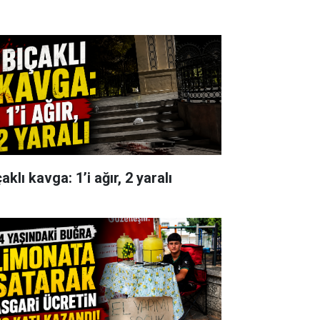
aklı kavga: 1’i ağır, 2 yaralı