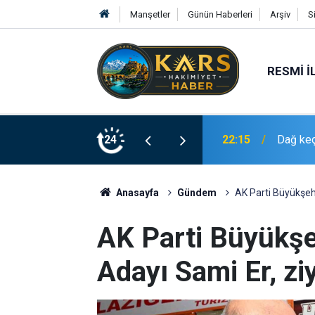
Manşetler
Günün Haberleri
Arşiv
S
RESMI İ
 atladı: o anlar kamerada
24
22:14
Vali Çel
Anasayfa
Gündem
AK Parti Büyükşehi
AK Parti Büyükşe
Adayı Sami Er, zi