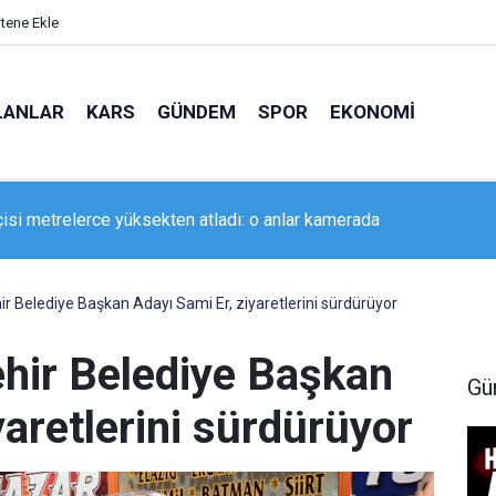
itene Ekle
LANLAR
KARS
GÜNDEM
SPOR
EKONOMI
ik, Karlıova’daki eğitim yatırımlarını yerinde inceledi
r Belediye Başkan Adayı Sami Er, ziyaretlerini sürdürüyor
hir Belediye Başkan
Gü
yaretlerini sürdürüyor