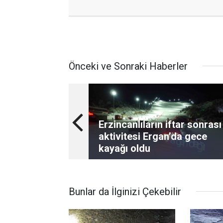
Önceki ve Sonraki Haberler
Erzincanlıların iftar sonrası
aktivitesi Ergan’da gece
kayağı oldu
Bunlar da İlginizi Çekebilir