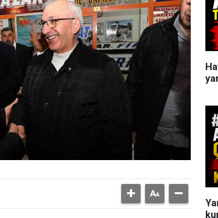
Haf
yar
Ya
ku