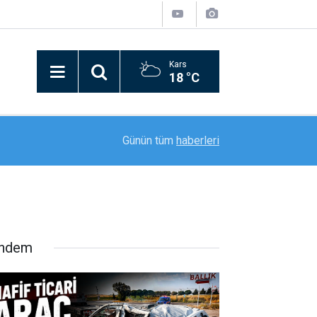
Kars
18 °C
22:08
Hakkari’de 20 yıl 7 ay hapis cezası bulunan firar
Günün tüm
haberleri
ndem