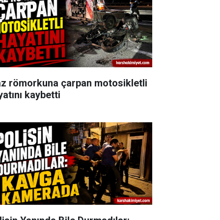
az römorkuna çarpan motosikletli
yatını kaybetti