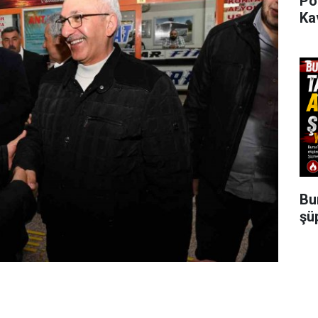
Po
Ka
Bu
şü