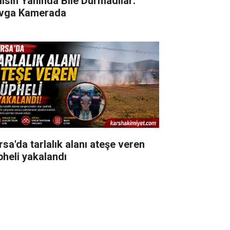
lisin Yanında Bile Durmadılar:
vga Kamerada
rsa'da tarlalık alanı ateşe veren
pheli yakalandı