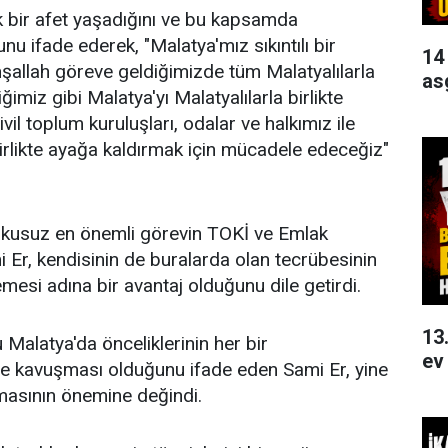
 bir afet yaşadığını ve bu kapsamda
u ifade ederek, "Malatya'mız sıkıntılı bir
14
şallah göreve geldiğimizde tüm Malatyalılarla
as
imiz gibi Malatya'yı Malatyalılarla birlikte
vil toplum kuruluşları, odalar ve halkımız ile
 birlikte ayağa kaldırmak için mücadele edeceğiz"
uşkusuz en önemli görevin TOKİ ve Emlak
Er, kendisinin de buralarda olan tecrübesinin
emesi adına bir avantaj olduğunu dile getirdi.
13
Malatya'da önceliklerinin her bir
ev
ne kavuşması olduğunu ifade eden Sami Er, yine
lmasının önemine değindi.