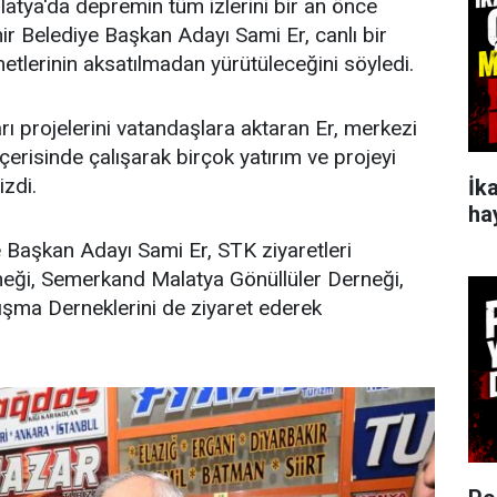
latya'da depremin tüm izlerini bir an önce
r Belediye Başkan Adayı Sami Er, canlı bir
tlerinin aksatılmadan yürütüleceğini söyledi.
rı projelerini vatandaşlara aktaran Er, merkezi
erisinde çalışarak birçok yatırım ve projeyi
izdi.
İk
ha
 Başkan Adayı Sami Er, STK ziyaretleri
eği, Semerkand Malatya Gönüllüler Derneği,
nışma Derneklerini de ziyaret ederek