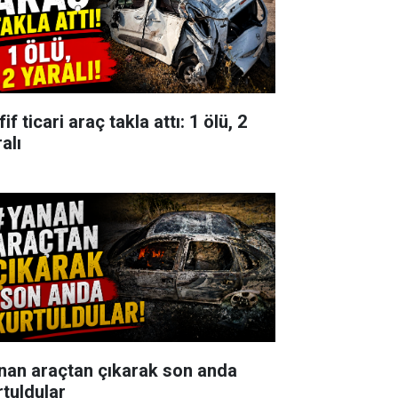
if ticari araç takla attı: 1 ölü, 2
alı
nan araçtan çıkarak son anda
rtuldular