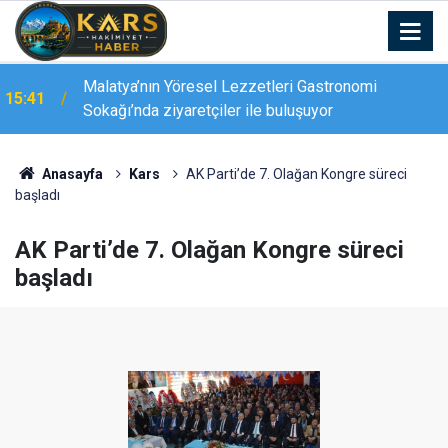
Malatya’nın Yöresel Lezzetleri Gastronomi
15:41
Sokağı’nda ziyaretçiler ile buluşuyor
Anasayfa
Kars
AK Parti’de 7. Olağan Kongre süreci
başladı
AK Parti’de 7. Olağan Kongre süreci
başladı