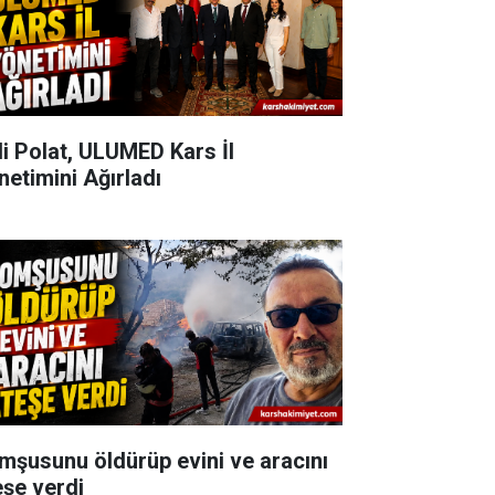
li Polat, ULUMED Kars İl
netimini Ağırladı
mşusunu öldürüp evini ve aracını
eşe verdi