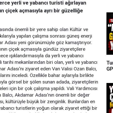
rce yerli ve yabancı turisti ağırlayan
 çiçek açmasıyla ayrı bir güzelliğe
 arasında önemli bir yere sahip olan Kültür ve
tkılarıyla yapılan çalışma sonrası güneş enerji
mar Adası yeni görünümüyle göz kamaştırıyor.
rının çiçek açmasıyla gündüz ziyaretçilere
ce ışıklandırmasıyla da yerli ve yabancı
li tarihi mekanlarından biri olan, yerli ve yabancı
Tu
GP
mar Adası'nı ziyaret eden Van Valisi Ozan Balcı,
ını inceledi. Özellikle bahar aylarıyla birlikte
yla görsel bir şölen sunan adada, ziyaretçilerin
eri için bir çok çalışma yapıldı. Vali Yardımcısı
n Balcı, Akdamar Adası'nın önemli bir değer
sı, kültürüyle büyük bir zenginlik. Bunlardan en
bancı turistlerin yoğun olarak ziyaret ettiği bir