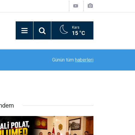
Kars
15 °C
20:11
Rektör Prof. Dr. Nusret Akpolat’tan Gana Büyükel
Günün tüm
haberleri
ndem