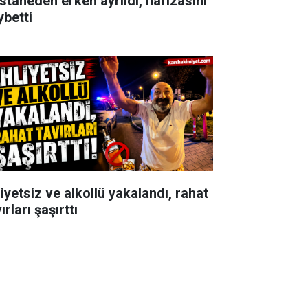
staneden erken ayrıldı, hafızasını
ybetti
iyetsiz ve alkollü yakalandı, rahat
ırları şaşırttı