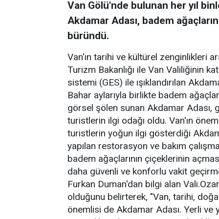
Van Gölü'nde bulunan her yıl binle
Akdamar Adası, badem ağaçlarının
büründü.
Van'ın tarihi ve kültürel zenginlikleri
Turizm Bakanlığı ile Van Valiliğinin ka
sistemi (GES) ile ışıklandırılan Akda
Bahar aylarıyla birlikte badem ağaçla
görsel şölen sunan Akdamar Adası, ge
turistlerin ilgi odağı oldu. Van'ın önem
turistlerin yoğun ilgi gösterdiği Akda
yapılan restorasyon ve bakım çalışmalar
badem ağaçlarının çiçeklerinin açması
daha güvenli ve konforlu vakit geçirmel
Furkan Duman'dan bilgi alan Vali.Oza
olduğunu belirterek, "Van, tarihi, doğa
önemlisi de Akdamar Adası. Yerli ve ya