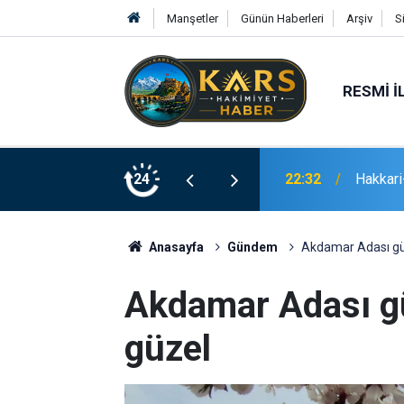
Manşetler
Günün Haberleri
Arşiv
S
RESMI İ
22:32
Hakkari-
24
21:02
Erzurum
Anasayfa
Gündem
Akdamar Adası gün
Akdamar Adası gü
güzel