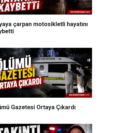
yaya çarpan motosikletli hayatını
ybetti
ümü Gazetesi Ortaya Çıkardı