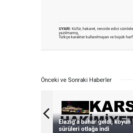
UYARI:
Küfür, hakaret, rencide edici cümleler 
yazılmamış,
Türkçe karakter kullanılmayan ve büyük har
Önceki ve Sonraki Haberler
Elazığ’a bahar geldi, koyun
sürüleri otlağa indi