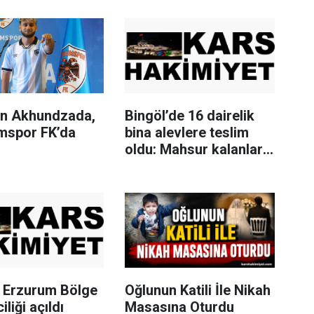
n Akhundzada,
Bingöl’de 16 dairelik
mspor FK’da
bina alevlere teslim
oldu: Mahsur kalanları
itfaiye merdivenle
kurtardı
Erzurum Bölge
Oğlunun Katili İle Nikah
iliği açıldı
Masasına Oturdu