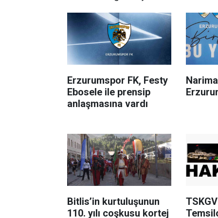
Erzurumspor FK, Festy
Narima
Ebosele ile prensip
Erzuru
anlaşmasına vardı
Bitlis’in kurtuluşunun
TSKGV 
110. yılı coşkusu kortej
Temsilc