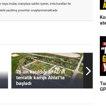
veya imalar, inançlara saldırı içeren, imla kuralları ile
flerle yazılmış yorumlar onaylanmamaktadır.
Ko
at
76 ilin katıldığı AFAD’ın
tematik kampı Ahlat’ta
başladı
Tu
GP