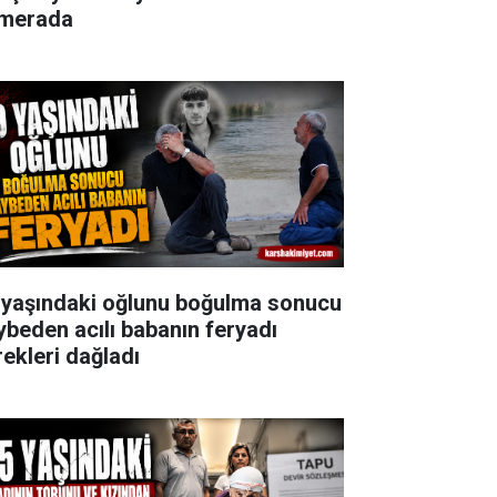
merada
 yaşındaki oğlunu boğulma sonucu
ybeden acılı babanın feryadı
rekleri dağladı