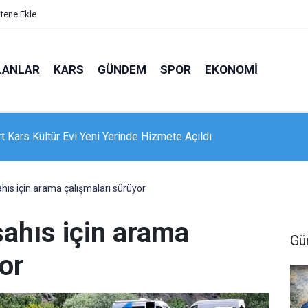
itene Ekle
LANLAR
KARS
GÜNDEM
SPOR
EKONOMI
e 16 dairelik bina alevlere teslim oldu: Mahsur kalanları itfaiye
nle kurtardı
ahıs için arama çalışmaları sürüyor
şahıs için arama
Gü
or