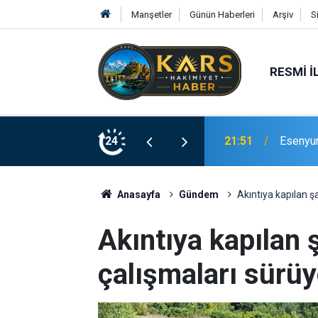
Manşetler
Günün Haberleri
Arşiv
S
RESMI İ
Bingöl’d
rinde Hizmete Açıldı
24
21:19
merdive
Anasayfa
Gündem
Akıntıya kapılan ş
Akıntıya kapılan 
çalışmaları sürüy