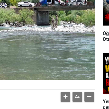
Oğ
Ot
Ye
ge