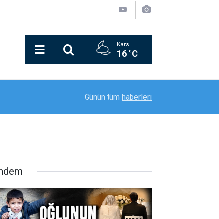
Kars
16 °C
21:09
Bitlis’in kurtuluşunun 110. yılı coşkusu kortej yü
Günün tüm
haberleri
ndem