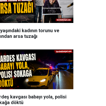
 yaşındaki kadının torunu ve
zından arsa tuzağı
rdeş kavgası babayı yola, polisi
kağa döktü