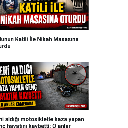
lunun Katili İle Nikah Masasına
urdu
ni aldığı motosikletle kaza yapan
nç hayatını kaybetti: O anlar