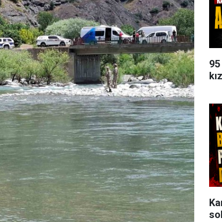
95
kı
Ka
so