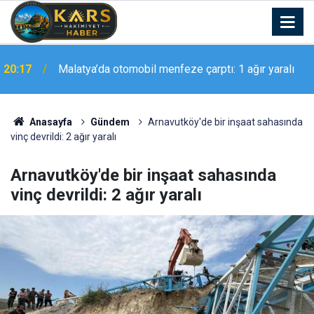
20:17
Malatya’da otomobil menfeze çarptı: 1 ağır yaralı
Van’da korkutan yangın: Alevler bitişikteki evlere
18:50
sıçramadan söndürüldü
Anasayfa
Gündem
Arnavutköy'de bir inşaat sahasında
vinç devrildi: 2 ağır yaralı
Arnavutköy'de bir inşaat sahasında
vinç devrildi: 2 ağır yaralı