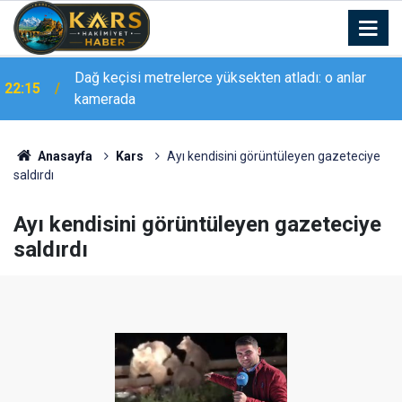
Vali Çelik, Karlıova’daki eğitim yatırımlarını yerinde
22:14
inceledi
Anasayfa
Kars
Ayı kendisini görüntüleyen gazeteciye
saldırdı
Ayı kendisini görüntüleyen gazeteciye
saldırdı