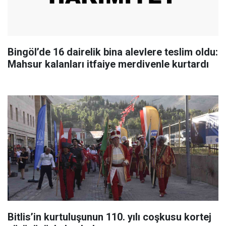
Bingöl’de 16 dairelik bina alevlere teslim oldu:
Mahsur kalanları itfaiye merdivenle kurtardı
Bitlis’in kurtuluşunun 110. yılı coşkusu kortej