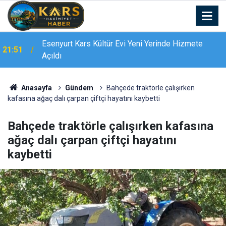
Esenyurt Kars Kültür Evi Yeni Yerinde Hizmete
21:51
Açıldı
Bingöl’de 16 dairelik bina alevlere teslim oldu:
21:19
Mahsur kalanları itfaiye merdivenle kurtardı
Anasayfa
Gündem
Bahçede traktörle çalışırken
kafasına ağaç dalı çarpan çiftçi hayatını kaybetti
Bahçede traktörle çalışırken kafasına
ağaç dalı çarpan çiftçi hayatını
kaybetti