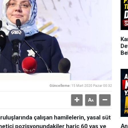
Ka
De
Be
Güncelleme:
15 Mart 2020 Pazar 00:32
luşlarında çalışan hamilelerin, yasal süt
An
yönetici pozisyonundakiler hariç 60 yaş ve