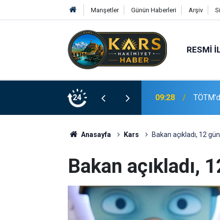
Manşetler
Günün Haberleri
Arşiv
S
RESMI İ
ın açılışı gerçekleştirildi
24
09:18
Yaz Kur’
Anasayfa
Kars
Bakan açıkladı, 12 gün i
Bakan açıkladı, 12