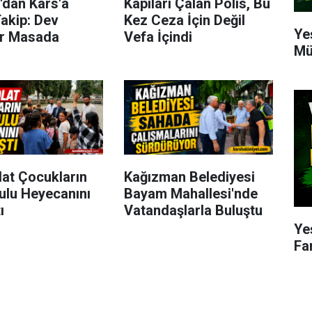
'dan Kars'a
Kapıları Çalan Polis, Bu
akip: Dev
Kez Ceza İçin Değil
Ye
er Masada
Vefa İçindi
Mü
lat Çocukların
Kağızman Belediyesi
ulu Heyecanını
Bayam Mahallesi'nde
ı
Vatandaşlarla Buluştu
Ye
Fa