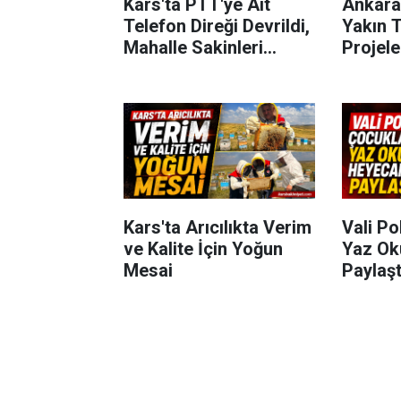
Kars'ta PTT'ye Ait
Ankara
Telefon Direği Devrildi,
Yakın T
Mahalle Sakinleri
Projel
Önlem Bekliyor
Kars'ta Arıcılıkta Verim
Vali Po
ve Kalite İçin Yoğun
Yaz Ok
Mesai
Paylaşt