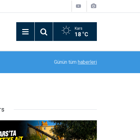
Kars
18 °C
09:13
Dere yatağında oluşan gölet Ertuğrul’un mezar o
Günün tüm
haberleri
rs