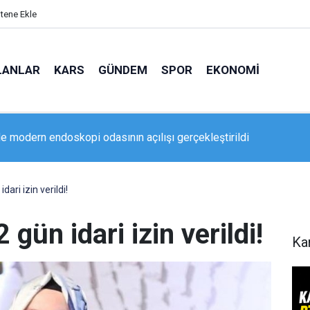
itene Ekle
LANLAR
KARS
GÜNDEM
SPOR
EKONOMI
an kursu öğrencilerine yönelik eğlenceli ve eğitici etkinlik
dari izin verildi!
 gün idari izin verildi!
Ka