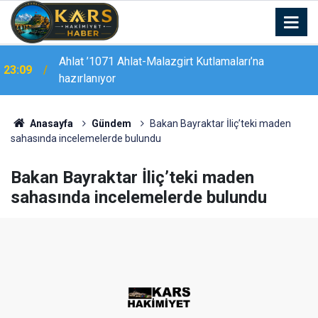
Ahlat ’1071 Ahlat-Malazgirt Kutlamaları’na
23:09
hazırlanıyor
22:44
Tunceli’de "Mameki Fest" coşkusu sürüyor
Anasayfa
Gündem
Bakan Bayraktar İliç’teki maden
sahasında incelemelerde bulundu
Bakan Bayraktar İliç’teki maden
sahasında incelemelerde bulundu