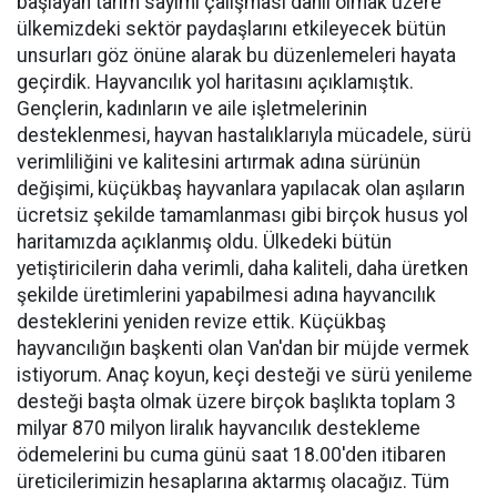
başlayan tarım sayımı çalışması dahil olmak üzere
ülkemizdeki sektör paydaşlarını etkileyecek bütün
unsurları göz önüne alarak bu düzenlemeleri hayata
geçirdik. Hayvancılık yol haritasını açıklamıştık.
Gençlerin, kadınların ve aile işletmelerinin
desteklenmesi, hayvan hastalıklarıyla mücadele, sürü
verimliliğini ve kalitesini artırmak adına sürünün
değişimi, küçükbaş hayvanlara yapılacak olan aşıların
ücretsiz şekilde tamamlanması gibi birçok husus yol
haritamızda açıklanmış oldu. Ülkedeki bütün
yetiştiricilerin daha verimli, daha kaliteli, daha üretken
şekilde üretimlerini yapabilmesi adına hayvancılık
desteklerini yeniden revize ettik. Küçükbaş
hayvancılığın başkenti olan Van'dan bir müjde vermek
istiyorum. Anaç koyun, keçi desteği ve sürü yenileme
desteği başta olmak üzere birçok başlıkta toplam 3
milyar 870 milyon liralık hayvancılık destekleme
ödemelerini bu cuma günü saat 18.00'den itibaren
üreticilerimizin hesaplarına aktarmış olacağız. Tüm