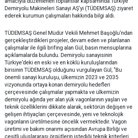
amacıyla düzenlenen toplantılar kapsamında Türkiye
Demiryolu Makineleri Sanayi AŞ'yi (TÜDEMSAŞ) ziyaret
ederek kurumun çalışmaları hakkında bilgi aldı.
TÜDEMSAŞ Genel Müdür Vekili Mehmet Başoğlu'ndan
gerçekleştirdikleri projeler, devam eden ve planlanan
çalışmalar ile ilgili brifing alan Gül, basın mensuplarına
açıklamalarda bulundu. Demiryolu sanayisinin
Türkiye'deki en eski ve en köklü kuruluşlarından
birisinin TÜDEMSAŞ olduğunu vurgulayan Gül, "Bu
önemli sanayi kuruluşu, ülkemizin 2023 ve 2035
vizyonunda ortaya konan demiryolu hedefleri
çerçevesinde çalışmalar yapmakta ve ülkemizin
demiryolu ağında yer alan yük vagonlarının yaşları ve
teknik özelliklerini dikkate alarak, sektörün değişen ve
gelişen ihtiyaçları çerçevesinde, yeni ve teknolojik
vagonların üretilmesine öncelik vermektedir. Vagon
üretimi ve bakım onarımı açısından Avrupa Birliği ve
çeşitli uluslararası örgütlerin istediği teknik kriterleri