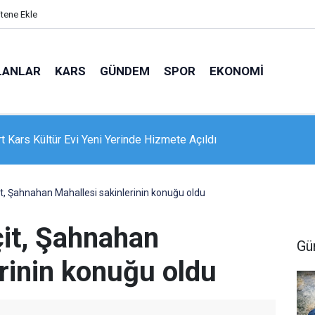
itene Ekle
LANLAR
KARS
GÜNDEM
SPOR
EKONOMI
e 16 dairelik bina alevlere teslim oldu: Mahsur kalanları itfaiye
nle kurtardı
t, Şahnahan Mahallesi sakinlerinin konuğu oldu
it, Şahnahan
Gü
rinin konuğu oldu