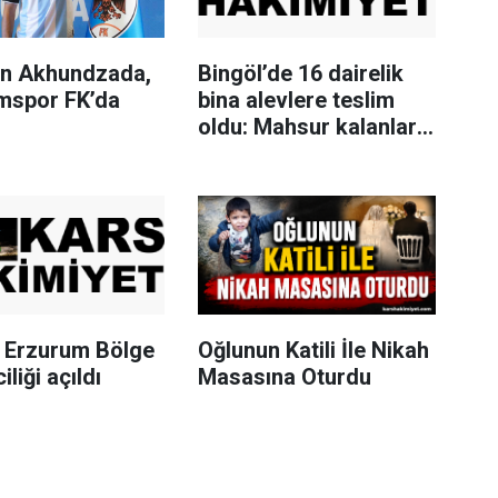
n Akhundzada,
Bingöl’de 16 dairelik
mspor FK’da
bina alevlere teslim
oldu: Mahsur kalanları
itfaiye merdivenle
kurtardı
Erzurum Bölge
Oğlunun Katili İle Nikah
iliği açıldı
Masasına Oturdu