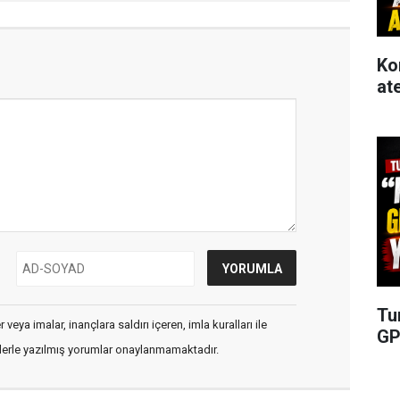
Ko
at
Tu
veya imalar, inançlara saldırı içeren, imla kuralları ile
GP
flerle yazılmış yorumlar onaylanmamaktadır.