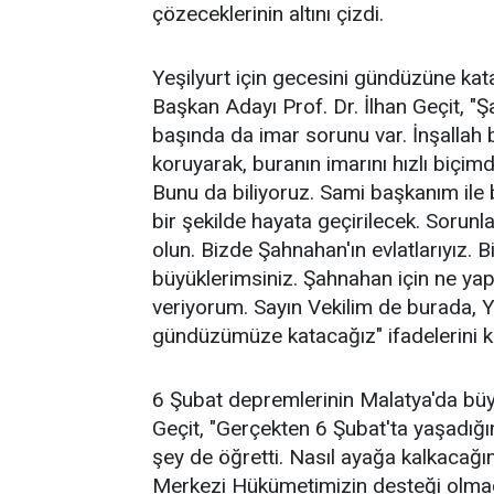
çözeceklerinin altını çizdi.
Yeşilyurt için gecesini gündüzüne kat
Başkan Adayı Prof. Dr. İlhan Geçit, "Ş
başında da imar sorunu var. İnşallah 
koruyarak, buranın imarını hızlı biçim
Bunu da biliyoruz. Sami başkanım ile bi
bir şekilde hayata geçirilecek. Soru
olun. Bizde Şahnahan'ın evlatlarıyız.
büyüklerimsiniz. Şahnahan için ne ya
veriyorum. Sayın Vekilim de burada, Y
gündüzümüze katacağız" ifadelerini ku
6 Şubat depremlerinin Malatya'da büyük
Geçit, "Gerçekten 6 Şubat'ta yaşadığı
şey de öğretti. Nasıl ayağa kalkacağım
Merkezi Hükümetimizin desteği olmad