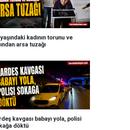
 yaşındaki kadının torunu ve
zından arsa tuzağı
rdeş kavgası babayı yola, polisi
kağa döktü