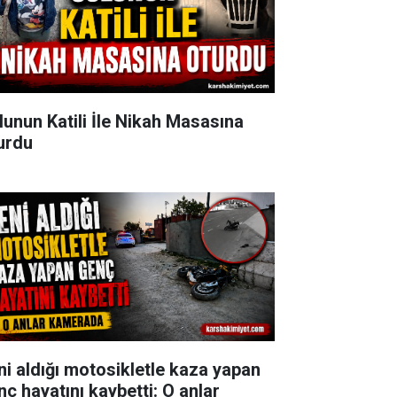
lunun Katili İle Nikah Masasına
urdu
ni aldığı motosikletle kaza yapan
nç hayatını kaybetti: O anlar