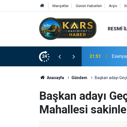
Manşetler
Günün Haberleri
Arşiv
S
RESMI İ
Bingöl’d
rinde Hizmete Açıldı
24
21:19
merdive
Anasayfa
Gündem
Başkan adayı Geçi
Başkan adayı Geç
Mahallesi sakinle