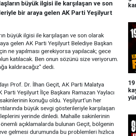
şların büyük ilgisi ile karşılaşan ve son
ka
riyle bir araya gelen AK Parti Yeşilyurt
n büyük ilgisi ile karşılaşan ve son olarak
raya gelen AK Parti Yeşilyurt Belediye Başkan
 için ne yapılması gerekiyorsa yapılacak; gece
lun katılacak. Ben onun sözünü size veriyorum.
yağa kaldıracağız" dedi.
19
ayı Prof. Dr. İlhan Geçit, AK Parti Malatya
ka
 Parti Yeşilyurt İlçe Başkanı Ramazan Yaylacı
yü
 sakinlerinin konuğu oldu. Yeşilyurt'un her
ılarında büyük sevgi gösterileriyle karşılaşan
leplerini yerinde dinledi. Mahalle sakinlerinin
 önemli açıklamalarda bulunan Geçit, bölgenin
eve gelmesi durumunda bu problemleri hızlıca