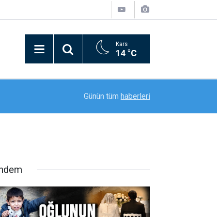
Kars
14 °C
21:09
Bitlis’in kurtuluşunun 110. yılı coşkusu kortej yü
Günün tüm
haberleri
ndem