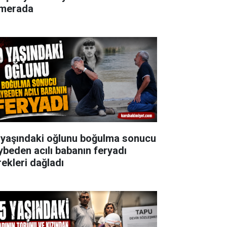
merada
 yaşındaki oğlunu boğulma sonucu
ybeden acılı babanın feryadı
rekleri dağladı