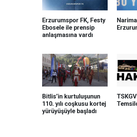
Erzurumspor FK, Festy
Narima
Ebosele ile prensip
Erzuru
anlaşmasına vardı
Bitlis’in kurtuluşunun
TSKGV 
110. yılı coşkusu kortej
Temsilc
yürüyüşüyle başladı