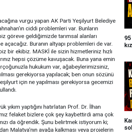
acağına vurgu yapan AK Parti Yeşilyurt Belediye
ahnahan'ın ciddi problemleri var. Bunların
biz göreve geldiğimizde tarımsal alanları
95
de açacağız. Buranın altyapı problemleri de var.
kı
z bir ekibiz. MASKİ ile sizin hizmetleriniz hızlı
nlarınız hepsi çözüme kavuşacak. Buna yana emin
 Birçoğunuzla hukukum var, ağabeylerimizsiniz,
pılması gerekiyorsa yapılacak; ben onun sözünü
eşilyurt için ne yapılması gerekiyorsa gecemizi
llandı.
 yıkım yaptığını hatırlatan Prof. Dr. İlhan
mız felaket bizlere çok şey kaybettirdi ama çok
Ka
ızı da öğrendik. Şunu belirtmek istiyorum ki;
so
an Malatya'nın ayağa kalkması veya projelerin