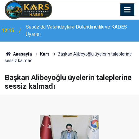
Susuz'da Vatandaşlara Dolandırıcılık ve KADES
12:15
Uyarısı
Mahmut Uykusuz’un adı parka, Mehmet Sekmen adı
12:06
caddeye verildi
Anasayfa
Kars
Başkan Alibeyoğlu üyelerin taleplerine
sessiz kalmadı
Başkan Alibeyoğlu üyelerin taleplerine
sessiz kalmadı