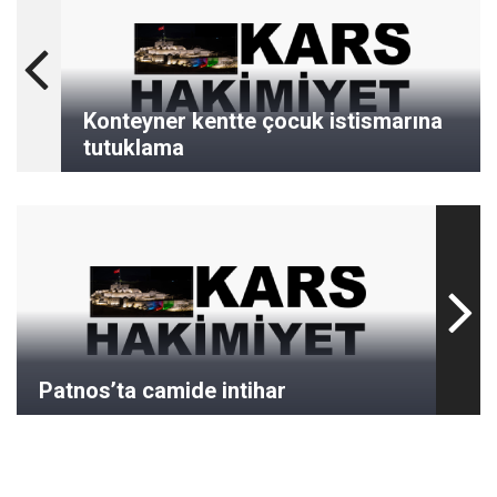
Konteyner kentte çocuk istismarına
tutuklama
Patnos’ta camide intihar