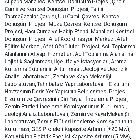
Alipaşa Mahallesi Kentsel Dönüşüm Projesi, Çırçır
Camii ve Kentsel Dönüşüm Projesi, Tarihi
Taşmağazalar Çarşısı, Ulu Camii Çevresi Kentsel
Dönüşüm Projesi, Müze Çevresi Kentsel Dönüşüm
Projesi, Hacı Cuma ve Habip Efendi Mahallesi Kentsel
Dönüşüm Projesi, Afet Koordinasyon Merkezi, Afet
Eğitim Merkezi, Afet Gönüllüleri Projesi, Acil Toplanma
Alanlarının Altyapı Hizmetleri, Acil Toplanma Alanlarına
Lojistik Sağlanması, İlçe itfaiye İstasyonları, Arama
Kurtarma Ekiplerinin Arttırılması, Jeoloji ve Jeofizik
Analiz Laboratuvarı, Zemin ve Kaya Mekaniği
Laboratuvarı, Tahribatsız Yapı Laboratuvarı, Erzurum
Havzasının Derin Yer Yapısının Belirlenmesi Projesi,
Erzurum ve Çevresinin Diri Fayları İnceleme Projesi,
Zemin Etütleri İnceleme Komisyonunun Kurulması,
Jeoloji Analiz Laboratuvarı, Zemin ve Kaya Mekaniği
Laboratuvarı, Zemin Etütleri İnceleme Komisyonunun
Kurulması, GES Projeleri Kapasite Artırımı (+20 Mw),
Katı Atıktan Elektrik Enerjisi Kapasite Artırımı (5 Mw),