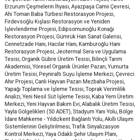
Erzurum Çeşmelerin İhyası, Ayazpaşa Camii Çevresi,
Ahi Toman Baba Türbesi Restorasyon Projesi,
Firdevsoğlu Kışlası Restorasyon ve Yeniden
İşlevlendirme Projesi, Edipsomunoğlu Konağı
Restorasyon Projesi, Gümrük Han Sanat Galerisi,
Cennetzade Hanı, Hacılar Hanı, Kamburoğlu Hanı
Restorasyon Projesi, Jeotermal Sera ve Uygulama
Tesisi, Organik Gübre Üretim Tesisi, Bilinçli Tarım
Akademisi, Yöresel Organik Ürünler Pazarı, Yumurta
Üretim Tesisi, Peyniraltı Suyu İşleme Merkezi, Çevreci
Ahır Projesi, Canlı Hayvan Pazarı Mezbaha Projesi,
Yapağı Toplama ve İşleme Tesisi, Toprak Verimlilik
Analizi, Yeni Nesil Süt İşleme Tesisi, Kaba Yem Üretim
Merkezi, Yeni Hayvan Bakım Evi, Alabalık Üretim Tesisi,
Yayla Gölgelikleri (50 ADET), Stadyum Yanı Yolu, Bölge
İdare Mahkeme - Yıldızkent Bağlantı Yolu, Akıllı Ulaşım
Sistemlerinin Geliştirilmesi, Trafik Sinyalizasyon
Kontrol Merkezi, Yaya Odaklı Şehir Ulaşım Planı,