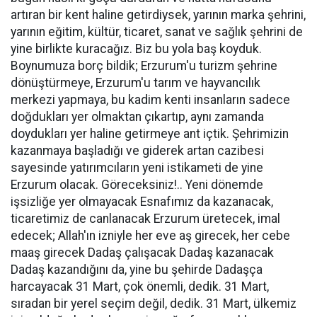
artıran bir kent haline getirdiysek, yarının marka şehrini,
yarının eğitim, kültür, ticaret, sanat ve sağlık şehrini de
yine birlikte kuracağız. Biz bu yola baş koyduk.
Boynumuza borç bildik; Erzurum'u turizm şehrine
dönüştürmeye, Erzurum'u tarım ve hayvancılık
merkezi yapmaya, bu kadim kenti insanların sadece
doğdukları yer olmaktan çıkartıp, aynı zamanda
doydukları yer haline getirmeye ant içtik. Şehrimizin
kazanmaya başladığı ve giderek artan cazibesi
sayesinde yatırımcıların yeni istikameti de yine
Erzurum olacak. Göreceksiniz!.. Yeni dönemde
işsizliğe yer olmayacak Esnafımız da kazanacak,
ticaretimiz de canlanacak Erzurum üretecek, imal
edecek; Allah'ın izniyle her eve aş girecek, her cebe
maaş girecek Dadaş çalışacak Dadaş kazanacak
Dadaş kazandığını da, yine bu şehirde Dadaşça
harcayacak 31 Mart, çok önemli, dedik. 31 Mart,
sıradan bir yerel seçim değil, dedik. 31 Mart, ülkemiz