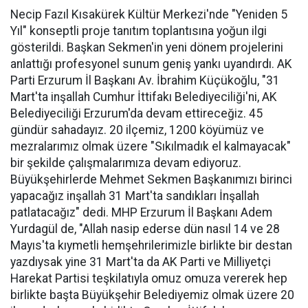
Necip Fazıl Kısakürek Kültür Merkezi'nde "Yeniden 5
Yıl" konseptli proje tanıtım toplantısına yoğun ilgi
gösterildi. Başkan Sekmen'in yeni dönem projelerini
anlattığı profesyonel sunum geniş yankı uyandırdı. AK
Parti Erzurum İl Başkanı Av. İbrahim Küçükoğlu, "31
Mart'ta inşallah Cumhur İttifakı Belediyeciliği'ni, AK
Belediyeciliği Erzurum'da devam ettireceğiz. 45
gündür sahadayız. 20 ilçemiz, 1200 köyümüz ve
mezralarımız olmak üzere "Sıkılmadık el kalmayacak"
bir şekilde çalışmalarımıza devam ediyoruz.
Büyükşehirlerde Mehmet Sekmen Başkanımızı birinci
yapacağız inşallah 31 Mart'ta sandıkları İnşallah
patlatacağız" dedi. MHP Erzurum İl Başkanı Adem
Yurdagül de, "Allah nasip ederse dün nasıl 14 ve 28
Mayıs'ta kıymetli hemşehrilerimizle birlikte bir destan
yazdıysak yine 31 Mart'ta da AK Parti ve Milliyetçi
Harekat Partisi teşkilatıyla omuz omuza vererek hep
birlikte başta Büyükşehir Belediyemiz olmak üzere 20