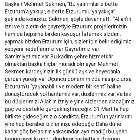
Başkan Mehmet Sekmen, "Bu yatırımlar elbette
Erzurum'a yakışır, elbette Erzurumlu'ya yakışır"
şeklinde konuştu. Sekmen, şöyle devam etti: "Allah'ın
izni ve bizlerin de gayretiyle Erzurum projelerimizin
hem de hepsine birden kavuşur İstemek sizden,
yapmak bizden Erzurum için, sizler için belirlediğimiz
yepyeni hedeflerimiz var Gayretimiz var
Samimiyetimiz var Bu kadim şehre hizmetkâr
olmaktan başka hiçbir muradı olmayan Mehmet
Sekmen kardeşinizin ilk günkü aşk ve heyecanla
çarpan yüreği var Üçüncü dönemimizde nasip olursa
Erzurum'u "yaşanabilir ve modern bir kent" haline
dönüştürecek yol haritamız var, düşlerimiz var Ve biz
bu düşlerimizi Allah'ın izniyle yine sizlerden alacağımız
güç ve destekle gerçekleştireceğiz. 31 Mart'ta hep
birlikte gideceğimiz o sandıkta, Erzurum'un yarınlarını
yine hep beraber bizler inşa edeceğiz Daha düne
kadar göç belasının yakasından ayrılmadığı bu şehri,
bugün nasıl ki göçü durduran ve hatta nüfusunu