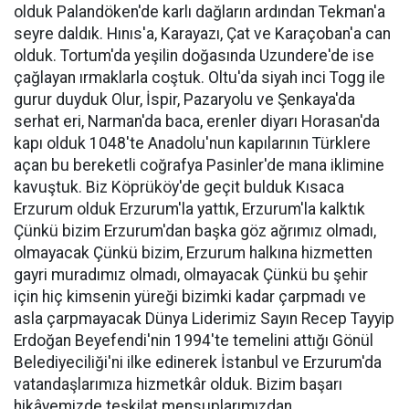
olduk Palandöken'de karlı dağların ardından Tekman'a
seyre daldık. Hınıs'a, Karayazı, Çat ve Karaçoban'a can
olduk. Tortum'da yeşilin doğasında Uzundere'de ise
çağlayan ırmaklarla coştuk. Oltu'da siyah inci Togg ile
gurur duyduk Olur, İspir, Pazaryolu ve Şenkaya'da
serhat eri, Narman'da baca, erenler diyarı Horasan'da
kapı olduk 1048'te Anadolu'nun kapılarının Türklere
açan bu bereketli coğrafya Pasinler'de mana iklimine
kavuştuk. Biz Köprüköy'de geçit bulduk Kısaca
Erzurum olduk Erzurum'la yattık, Erzurum'la kalktık
Çünkü bizim Erzurum'dan başka göz ağrımız olmadı,
olmayacak Çünkü bizim, Erzurum halkına hizmetten
gayri muradımız olmadı, olmayacak Çünkü bu şehir
için hiç kimsenin yüreği bizimki kadar çarpmadı ve
asla çarpmayacak Dünya Liderimiz Sayın Recep Tayyip
Erdoğan Beyefendi'nin 1994'te temelini attığı Gönül
Belediyeciliği'ni ilke edinerek İstanbul ve Erzurum'da
vatandaşlarımıza hizmetkâr olduk. Bizim başarı
hikâyemizde teşkilat mensuplarımızdan