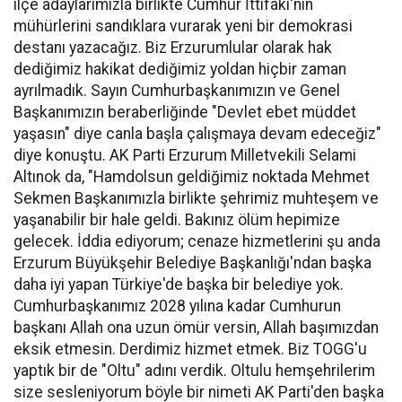
ilçe adaylarımızla birlikte Cumhur İttifakı'nın
mühürlerini sandıklara vurarak yeni bir demokrasi
destanı yazacağız. Biz Erzurumlular olarak hak
dediğimiz hakikat dediğimiz yoldan hiçbir zaman
ayrılmadık. Sayın Cumhurbaşkanımızın ve Genel
Başkanımızın beraberliğinde "Devlet ebet müddet
yaşasın" diye canla başla çalışmaya devam edeceğiz"
diye konuştu. AK Parti Erzurum Milletvekili Selami
Altınok da, "Hamdolsun geldiğimiz noktada Mehmet
Sekmen Başkanımızla birlikte şehrimiz muhteşem ve
yaşanabilir bir hale geldi. Bakınız ölüm hepimize
gelecek. İddia ediyorum; cenaze hizmetlerini şu anda
Erzurum Büyükşehir Belediye Başkanlığı'ndan başka
daha iyi yapan Türkiye'de başka bir belediye yok.
Cumhurbaşkanımız 2028 yılına kadar Cumhurun
başkanı Allah ona uzun ömür versin, Allah başımızdan
eksik etmesin. Derdimiz hizmet etmek. Biz TOGG'u
yaptık bir de "Oltu" adını verdik. Oltulu hemşehrilerim
size sesleniyorum böyle bir nimeti AK Parti'den başka