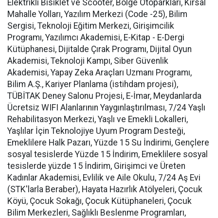
Elektrikli Bisiklet ve Scooter, Bölge Otoparkları, Kırsal
Mahalle Yolları, Yazılım Merkezi (Code -25), Bilim
Sergisi, Teknoloji Eğitim Merkezi, Girişimcilik
Programı, Yazılımcı Akademisi, E-Kitap - E-Dergi
Kütüphanesi, Dijitalde Çırak Programı, Dijital Oyun
Akademisi, Teknoloji Kampı, Siber Güvenlik
Akademisi, Yapay Zeka Araçları Uzmanı Programı,
Bilim A.Ş., Kariyer Planlama (istihdam projesi),
TÜBİTAK Deney Salonu Projesi, E-İmar, Meydanlarda
Ücretsiz WIFI Alanlarının Yaygınlaştırılması, 7/24 Yaşlı
Rehabilitasyon Merkezi, Yaşlı ve Emekli Lokalleri,
Yaşlılar İçin Teknolojiye Uyum Program Desteği,
Emeklilere Halk Pazarı, Yüzde 15 Su İndirimi, Gençlere
sosyal tesislerde Yüzde 15 İndirim, Emeklilere sosyal
tesislerde yüzde 15 İndirim, Girişimci ve Üreten
Kadınlar Akademisi, Evlilik ve Aile Okulu, 7/24 Aş Evi
(STK'larla Beraber), Hayata Hazırlık Atölyeleri, Çocuk
Köyü, Çocuk Sokağı, Çocuk Kütüphaneleri, Çocuk
Bilim Merkezleri, Sağlıklı Beslenme Programları,