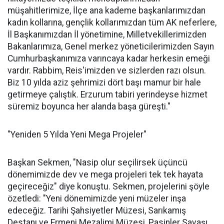
müşahitlerimize, İlçe ana kademe başkanlarımızdan
kadın kollarına, gençlik kollarımızdan tüm AK neferlere,
İl Başkanımızdan İl yönetimine, Milletvekillerimizden
Bakanlarımıza, Genel merkez yöneticilerimizden Sayın
Cumhurbaşkanımıza varıncaya kadar herkesin emeği
vardır. Rabbim, Reis'imizden ve sizlerden razı olsun.
Biz 10 yılda aziz şehrimizi dört başı mamur bir hale
getirmeye çalıştık. Erzurum tabiri yerindeyse hizmet
süremiz boyunca her alanda başa güreşti."
"Yeniden 5 Yılda Yeni Mega Projeler"
Başkan Sekmen, "Nasip olur seçilirsek üçüncü
dönemimizde dev ve mega projeleri tek tek hayata
geçireceğiz" diye konuştu. Sekmen, projelerini şöyle
özetledi: "Yeni dönemimizde yeni müzeler inşa
edeceğiz. Tarihi Şahsiyetler Müzesi, Sarıkamış
Destanı ve Ermeni Mezalimi Müzesi, Pasinler Savaşı