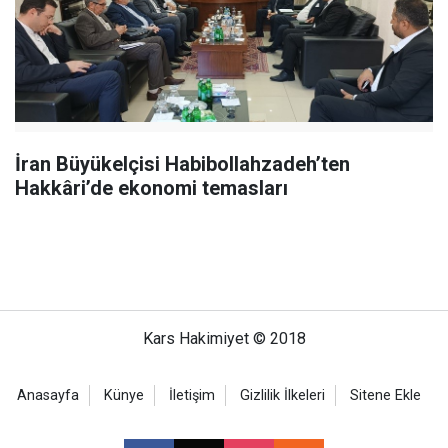
İran Büyükelçisi Habibollahzadeh’ten
Hakkâri’de ekonomi temasları
Kars Hakimiyet © 2018
Anasayfa
Künye
İletişim
Gizlilik İlkeleri
Sitene Ekle