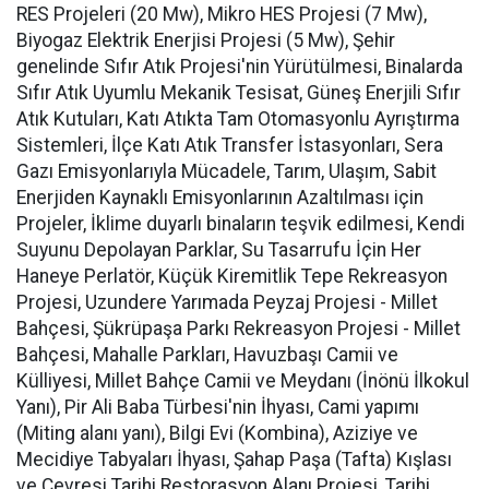
RES Projeleri (20 Mw), Mikro HES Projesi (7 Mw),
Biyogaz Elektrik Enerjisi Projesi (5 Mw), Şehir
genelinde Sıfır Atık Projesi'nin Yürütülmesi, Binalarda
Sıfır Atık Uyumlu Mekanik Tesisat, Güneş Enerjili Sıfır
Atık Kutuları, Katı Atıkta Tam Otomasyonlu Ayrıştırma
Sistemleri, İlçe Katı Atık Transfer İstasyonları, Sera
Gazı Emisyonlarıyla Mücadele, Tarım, Ulaşım, Sabit
Enerjiden Kaynaklı Emisyonlarının Azaltılması için
Projeler, İklime duyarlı binaların teşvik edilmesi, Kendi
Suyunu Depolayan Parklar, Su Tasarrufu İçin Her
Haneye Perlatör, Küçük Kiremitlik Tepe Rekreasyon
Projesi, Uzundere Yarımada Peyzaj Projesi - Millet
Bahçesi, Şükrüpaşa Parkı Rekreasyon Projesi - Millet
Bahçesi, Mahalle Parkları, Havuzbaşı Camii ve
Külliyesi, Millet Bahçe Camii ve Meydanı (İnönü İlkokul
Yanı), Pir Ali Baba Türbesi'nin İhyası, Cami yapımı
(Miting alanı yanı), Bilgi Evi (Kombina), Aziziye ve
Mecidiye Tabyaları İhyası, Şahap Paşa (Tafta) Kışlası
ve Çevresi Tarihi Restorasyon Alanı Projesi, Tarihi