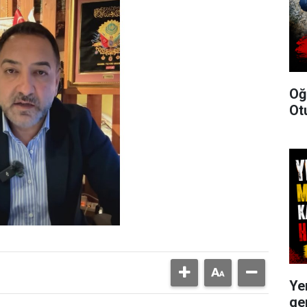
Oğ
Ot
Ye
ge