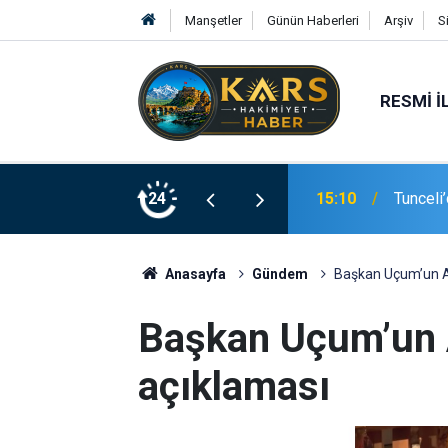
Manşetler
Günün Haberleri
Arşiv
S
RESMI İ
15:10
Tunceli
24
15:00
Malatya
Anasayfa
Gündem
Başkan Uçum’un A
Başkan Uçum’un 
açıklaması