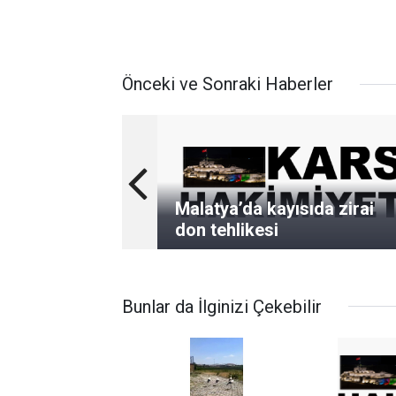
Önceki ve Sonraki Haberler
Malatya’da kayısıda zirai
don tehlikesi
Bunlar da İlginizi Çekebilir