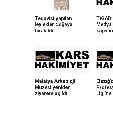
Tedavisi yapılan
TİGAD’ı
leylekler doğaya
Medya 
bırakıldı
kapsa
gazetec
ziyaret 
Malatya Arkeoloji
Elazığ’
Müzesi yeniden
Profes
ziyarete açıldı
Ligi’ne
katılac