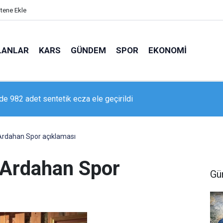
itene Ekle
LANLAR
KARS
GÜNDEM
SPOR
EKONOMI
’de 982 adet sentetik ecza ele geçirildi
 Arkeoloji Müzesi yeniden ziyarete açıldı
rdahan Spor açıklaması
Ardahan Spor
Gü