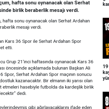
Uçum, hafta sonu oynanacak olan Serhat
ka
nde birlik beraberlik mesajı verdi.
, hafta sonu oynanacak olan Serhat Ardahan
aberlik mesajı verdi.
lan Kars 36 Spor ile Serhat Ardahan Spor
t etti.
ncu Grup 21'inci haftasında oynanacak Kars 36
19
sı öncesinde açıklamada bulunan Başkan Ali
ka
6 Spor, Serhat Ardahan Spor maçının sonucu
yü
ostluk kazanacaktır. Bir elmanın iki yarısı olan
et etmeleri hasebiyle futbolda da kardeşlik birlik
decektir" dedi.
vlerindeymiş gibi ağırlayacaklarını ifade eden