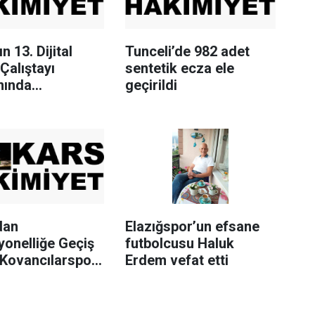
n 13. Dijital
Tunceli’de 982 adet
Çalıştayı
sentetik ecza ele
mında
geçirildi
iler Tuzluca’yı
etti
dan
Elazığspor’un efsane
yonelliğe Geçiş
futbolcusu Haluk
 Kovancılarspor
Erdem vefat etti
ak