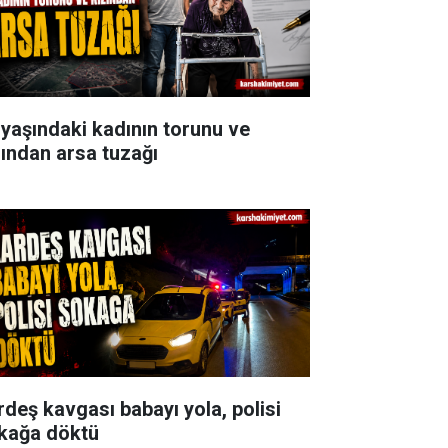
 yaşındaki kadının torunu ve
zından arsa tuzağı
rdeş kavgası babayı yola, polisi
kağa döktü