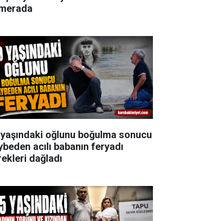
merada
 yaşındaki oğlunu boğulma sonucu
ybeden acılı babanın feryadı
rekleri dağladı