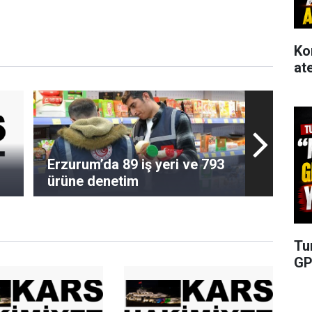
Ko
at
Erzurum’da 89 iş yeri ve 793
ürüne denetim
Tu
GP