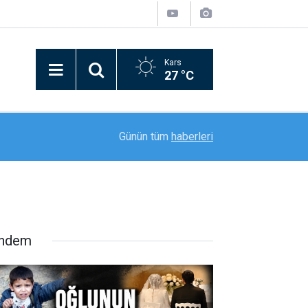
Kars
27 °C
14:47
Elazığ’dan Profesyonelliğe Geçiş Ligi’ne Kovanc
Günün tüm
haberleri
ndem