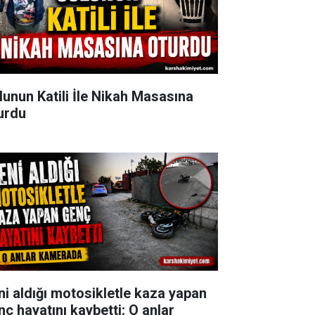
lunun Katili İle Nikah Masasına
urdu
ni aldığı motosikletle kaza yapan
nç hayatını kaybetti: O anlar