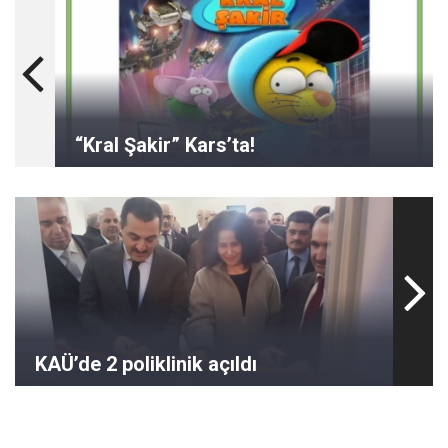
“Kral Şakir” Kars’ta!
KAÜ’de 2 poliklinik açıldı