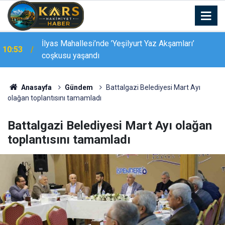
İlyas Mahallesi’nde ’Yeşilyurt Yaz Akşamları’
10:53
coşkusu yaşandı
10:47
Elazığ tenis takımı finale yükseldi
Anasayfa
Gündem
Battalgazi Belediyesi Mart Ayı
olağan toplantısını tamamladı
Battalgazi Belediyesi Mart Ayı olağan
toplantısını tamamladı