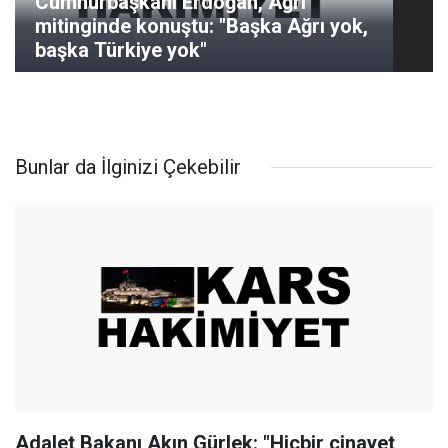
Cumhurbaşkanı Erdoğan, Ağrı
mitinginde konuştu: "Başka Ağrı yok,
başka Türkiye yok"
Bunlar da İlginizi Çekebilir
Adalet Bakanı Akın Gürlek: "Hiçbir cinayet