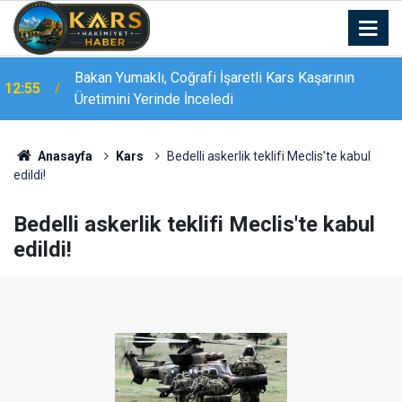
Bakan Yumaklı, Coğrafi İşaretli Kars Kaşarının
12:55
Üretimini Yerinde İnceledi
Bakan Yumaklı Kars’ta GEKİS’i tanıttı: Büyükbaş
12:55
hayvancılıkta "dijital kimlik" dönemi başladı
Anasayfa
Kars
Bedelli askerlik teklifi Meclis'te kabul
edildi!
Bedelli askerlik teklifi Meclis'te kabul
edildi!