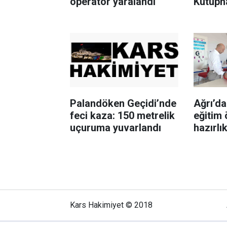
operatör yaralandı
Kütüph
Palandöken Geçidi’nde
Ağrı’d
feci kaza: 150 metrelik
eğitim 
uçuruma yuvarlandı
hazırlı
Kars Hakimiyet © 2018