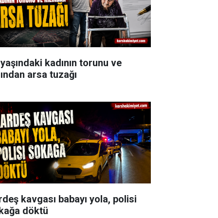
 yaşındaki kadının torunu ve
zından arsa tuzağı
rdeş kavgası babayı yola, polisi
kağa döktü