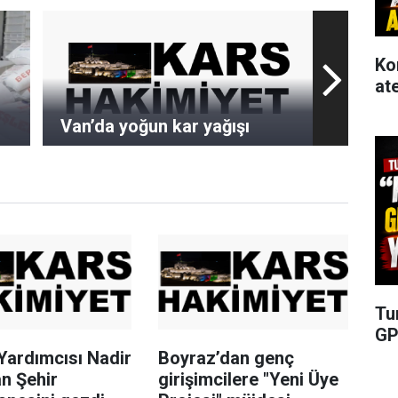
Ko
at
Van’da yoğun kar yağışı
Tu
GP
Yardımcısı Nadir
Boyraz’dan genç
n Şehir
girişimcilere "Yeni Üye