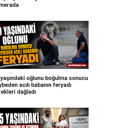
merada
 yaşındaki oğlunu boğulma sonucu
ybeden acılı babanın feryadı
rekleri dağladı