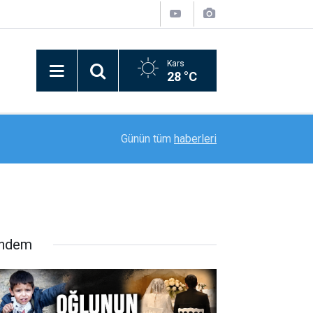
Kars
28 °C
16:36
Ağrı’da 2026-2027 eğitim öğretim yılı hazırlıklar
Günün tüm
haberleri
ndem