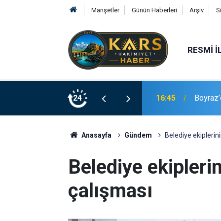
Manşetler
Günün Haberleri
Arşiv
S
RESMI İ
Yeni Üye Projesi" müjdesi
24
16:37
Palandö
Anasayfa
Gündem
Belediye ekiplerini
Belediye ekiplerin
çalışması