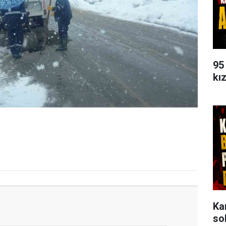
95
kı
Ka
so