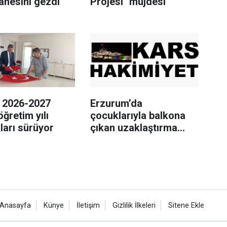
anesini gezdi
Projesi" müjdesi
a 2026-2027
Erzurum’da
öğretim yılı
çocuklarıyla balkona
kları sürüyor
çıkan uzaklaştırma
kararlı koca ikna edildi
Anasayfa
Künye
İletişim
Gizlilik İlkeleri
Sitene Ekle