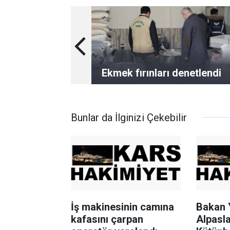
Ekmek fırınları denetlendi
Bunlar da İlginizi Çekebilir
İş makinesinin camına
Bakan 
kafasını çarpan
Alpasla