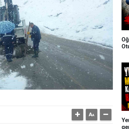
Oğ
Ot
Ye
ge