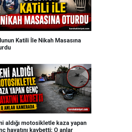
lunun Katili İle Nikah Masasına
urdu
ni aldığı motosikletle kaza yapan
nç hayatını kaybetti: O anlar