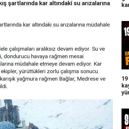
kış şartlarında kar altındaki su arızalarına
ka
artlarında kar altındaki su arızalarına müdahale
le çalışmaları aralıksız devam ediyor. Su ve
eri, dondurucu havaya rağmen mesai
alarına müdahale etmeye devam ediyor. Kar
 ekipler, yürüttükleri zorlu çalışma sonucu
19
la karışık yağmura rağmen Bağlar, Medrese ve
ka
ldi.
yü