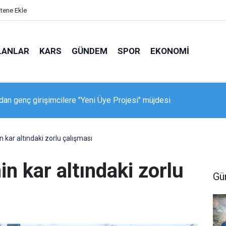
itene Ekle
LANLAR
KARS
GÜNDEM
SPOR
EKONOMI
ken Geçidi’nde feci kaza: 150 metrelik uçuruma yuvarlandı
n kar altındaki zorlu çalışması
in kar altındaki zorlu
Gü