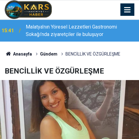
Çevre gönüllüleri Ağrı Dağı’nın zirvesinden doğa
15:34
için seslendi
Anasayfa
Gündem
BENCİLLİK VE ÖZGÜRLEŞME
BENCİLLİK VE ÖZGÜRLEŞME