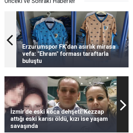
Önceki ve Sonraki Haberler
Erzurumspor FK’dan asırlık mirasa
vefa: "Ehram" forması taraftarla
buluştu
İzmir'de eski koca dehşeti: Kezzap
attığı eski karısı öldü, kızı ise yaşam
savaşında