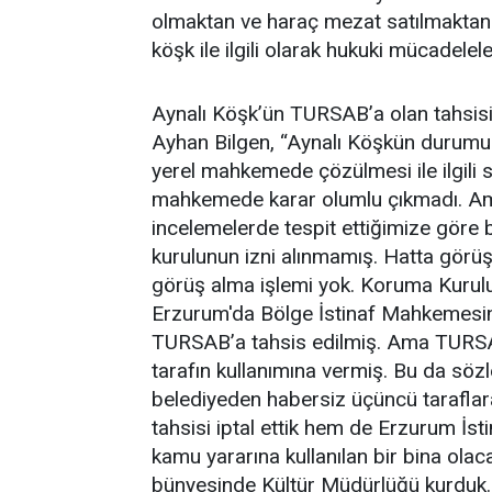
olmaktan ve haraç mezat satılmaktan ku
köşk ile ilgili olarak hukuki mücadele
Aynalı Köşk’ün TURSAB’a olan tahsisini
Ayhan Bilgen, “Aynalı Köşkün durumun
yerel mahkemede çözülmesi ile ilgili sü
mahkemede karar olumlu çıkmadı. Am
incelemelerde tespit ettiğimize göre 
kurulunun izni alınmamış. Hatta görü
görüş alma işlemi yok. Koruma Kurulun
Erzurum'da Bölge İstinaf Mahkemesine 
TURSAB’a tahsis edilmiş. Ama TURSAB
tarafın kullanımına vermiş. Bu da söz
belediyeden habersiz üçüncü tarafla
tahsisi iptal ettik hem de Erzurum İst
kamu yararına kullanılan bir bina ola
bünyesinde Kültür Müdürlüğü kurduk. 