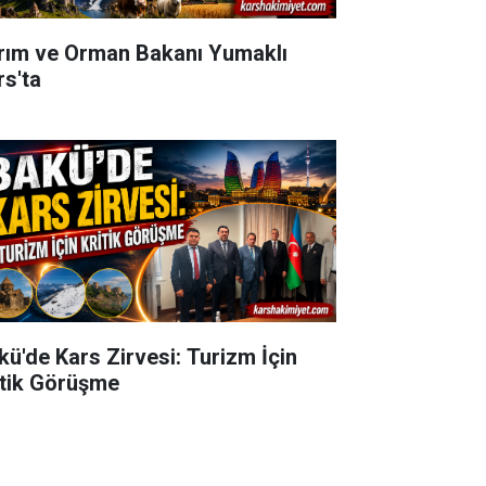
rım ve Orman Bakanı Yumaklı
rs'ta
kü'de Kars Zirvesi: Turizm İçin
itik Görüşme