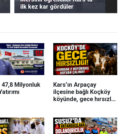
ilk kez kar gördüler
 47,8 Milyonluk
Kars’ın Arpaçay
Yatırımı
ilçesine bağlı Koçköy
köyünde, gece hırsızlık
olayı meydana geldi.