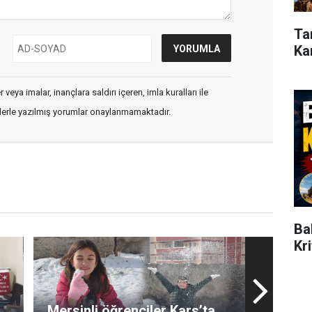
Ta
Ka
veya imalar, inançlara saldırı içeren, imla kuralları ile
flerle yazılmış yorumlar onaylanmamaktadır.
Ba
Kr
Mersinli öğrenciler Kars’ta