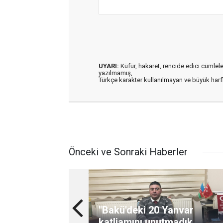
UYARI:
Küfür, hakaret, rencide edici cümleler 
yazılmamış,
Türkçe karakter kullanılmayan ve büyük har
Önceki ve Sonraki Haberler
"Bakü'deki 20 Yanvar
katliamını unutmadık,