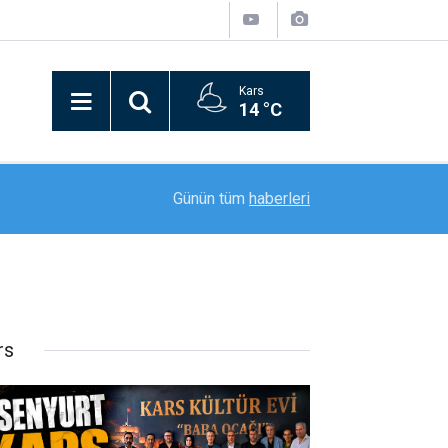
Kars
14 °C
21:09
Bitlis’in kurtuluşunun 110. yılı coşkusu kortej yü
Günün tüm
haberleri
rs