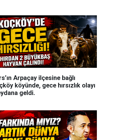
rs’ın Arpaçay ilçesine bağlı
çköy köyünde, gece hırsızlık olayı
ydana geldi.