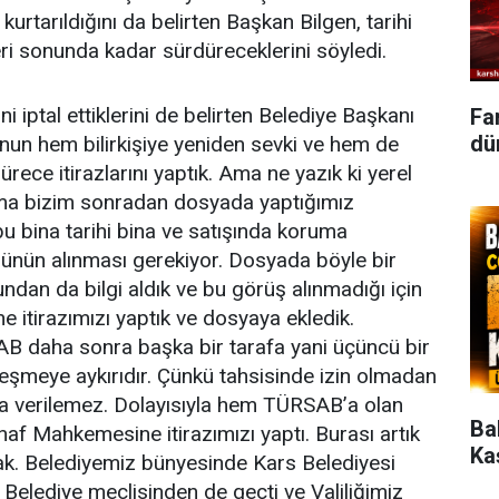
rtarıldığını da belirten Başkan Bilgen, tarihi
leri sonunda kadar sürdüreceklerini söyledi.
 iptal ettiklerini de belirten Belediye Başkanı
Fa
dün
un hem bilirkişiye yeniden sevki ve hem de
rece itirazlarını yaptık. Ama ne yazık ki yerel
a bizim sonradan dosyada yaptığımız
bu bina tarihi bina ve satışında koruma
şünün alınması gerekiyor. Dosyada böyle bir
dan da bilgi aldık ve bu görüş alınmadığı için
itirazımızı yaptık ve dosyaya ekledik.
 daha sonra başka bir tarafa yani üçüncü bir
leşmeye aykırıdır. Çünkü tahsisinde izin olmadan
ra verilemez. Dolayısıyla hem TÜRSAB’a olan
Ba
inaf Mahkemesine itirazımızı yaptı. Burası artık
Ka
cak. Belediyemiz bünyesinde Kars Belediyesi
Belediye meclisinden de geçti ve Valiliğimiz