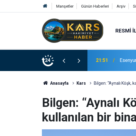
Manşetler
Günün Haberleri
Arşiv
S
RESMI İ
Bingöl’d
rinde Hizmete Açıldı
24
21:19
merdive
Anasayfa
Kars
Bilgen: “Aynalı Köşk, k
Bilgen: “Aynalı K
kullanılan bir bin