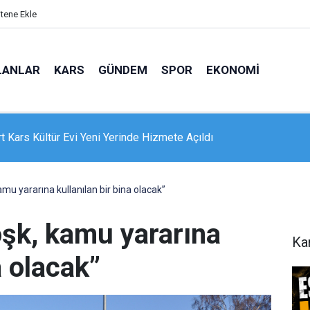
itene Ekle
LANLAR
KARS
GÜNDEM
SPOR
EKONOMI
e 16 dairelik bina alevlere teslim oldu: Mahsur kalanları itfaiye
nle kurtardı
amu yararına kullanılan bir bina olacak”
öşk, kamu yararına
Ka
a olacak”