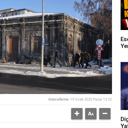
Es
Ye
Güncelleme:
19 Ocak 2020 Pazar 13:22
Di
Ya