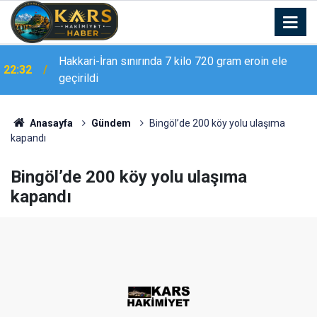
Hakkari-İran sınırında 7 kilo 720 gram eroin ele
22:32
Erzurum Adliyesi’nde yangın: 2 kişi dumandan
geçirildi
21:02
etkilendi
Anasayfa
Gündem
Bingöl’de 200 köy yolu ulaşıma
kapandı
Bingöl’de 200 köy yolu ulaşıma
kapandı