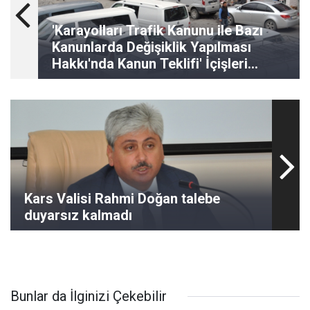
'Karayolları Trafik Kanunu ile Bazı
Kanunlarda Değişiklik Yapılması
Hakkı'nda Kanun Teklifi' İçişleri
Komisyonu'ndan geçti
Kars Valisi Rahmi Doğan talebe
duyarsız kalmadı
Bunlar da İlginizi Çekebilir