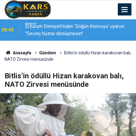
Erzurum Emniyeti’nden ’Düğün Konvoyu’ uyarısı:
09:45
"Sevinç hüzne dönüşmesin"
Anasayfa
Gündem
Bitlis’in ödüllü Hizan karakovan balı,
NATO Zirvesi menüsünde
Bitlis’in ödüllü Hizan karakovan balı,
NATO Zirvesi menüsünde