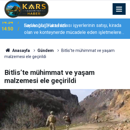
Sadıkoğlu: "Kura fazlası işyerlerinin satışı, kirada
14:50
olan ve konteynerde mücadele eden işletmelere
olmalı"
Anasayfa
Gündem
Bitlis’te mühimmat ve yaşam
malzemesi ele geçirildi
Bitlis’te mühimmat ve yaşam
malzemesi ele geçirildi