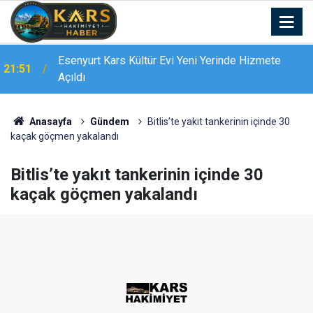
Esenyurt Kars Kültür Evi Yeni Yerinde Hizmete
21:51
Açıldı
Bingöl’de 16 dairelik bina alevlere teslim oldu:
21:19
Mahsur kalanları itfaiye merdivenle kurtardı
Anasayfa
Gündem
Bitlis’te yakıt tankerinin içinde 30
kaçak göçmen yakalandı
Bitlis’te yakıt tankerinin içinde 30
kaçak göçmen yakalandı