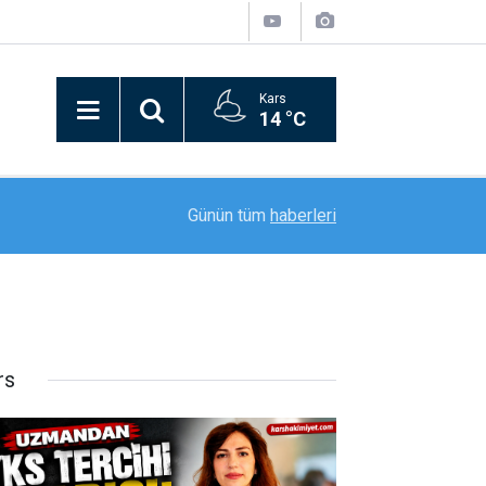
Kars
14 °C
20:59
"Mameki Fest" Tunceli’de coşkuyla başladı
Günün tüm
haberleri
rs