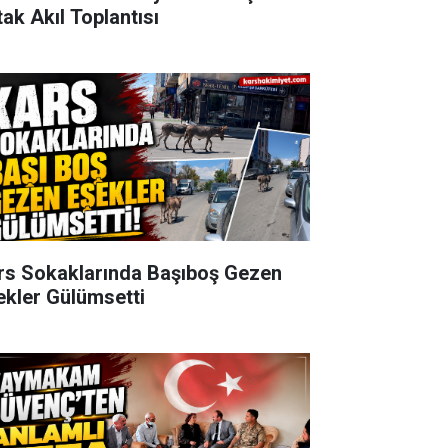
tak Akıl Toplantısı
rs Sokaklarında Başıboş Gezen
ekler Gülümsetti