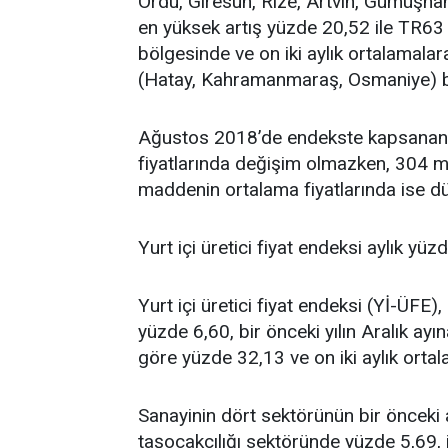
Ordu, Giresun, Rize, Artvin, Gümüşhane
en yüksek artış yüzde 20,52 ile TR6
bölgesinde ve on iki aylık ortalamala
(Hatay, Kahramanmaraş, Osmaniye) b
Ağustos 2018’de endekste kapsana
fiyatlarında değişim olmazken, 304 ma
maddenin ortalama fiyatlarında ise d
Yurt içi üretici fiyat endeksi aylık yüz
Yurt içi üretici fiyat endeksi (Yİ-ÜFE
yüzde 6,60, bir önceki yılın Aralık ayı
göre yüzde 32,13 ve on iki aylık orta
Sanayinin dört sektörünün bir önceki 
taşocakçılığı sektöründe yüzde 5,69,