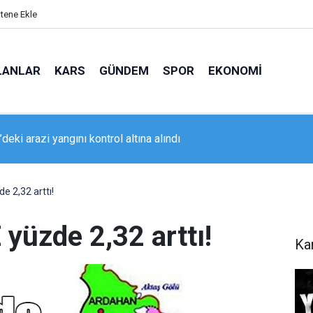
itene Ekle
LANLAR
KARS
GÜNDEM
SPOR
EKONOMI
da geniş kapsamlı asayiş uygulaması
 2,32 arttı!
yüzde 2,32 arttı!
Ka