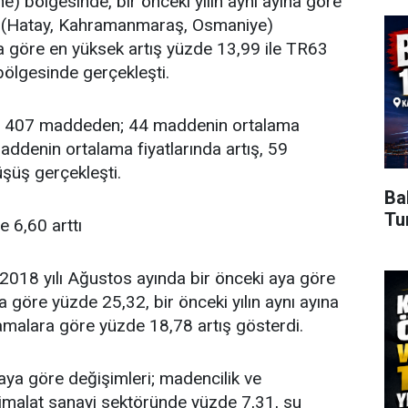
) bölgesinde, bir önceki yılın aynı ayına göre
3 (Hatay, Kahramanmaraş, Osmaniye)
ra göre en yüksek artış yüzde 13,99 ile TR63
ölgesinde gerçekleşti.
n 407 maddeden; 44 maddenin ortalama
ddenin ortalama fiyatlarında artış, 59
üşüş gerçekleşti.
Ba
Tu
de 6,60 arttı
), 2018 yılı Ağustos ayında bir önceki aya göre
na göre yüzde 25,32, bir önceki yılın aynı ayına
lamalara göre yüzde 18,78 artış gösterdi.
aya göre değişimleri; madencilik ve
 imalat sanayi sektöründe yüzde 7,31, su