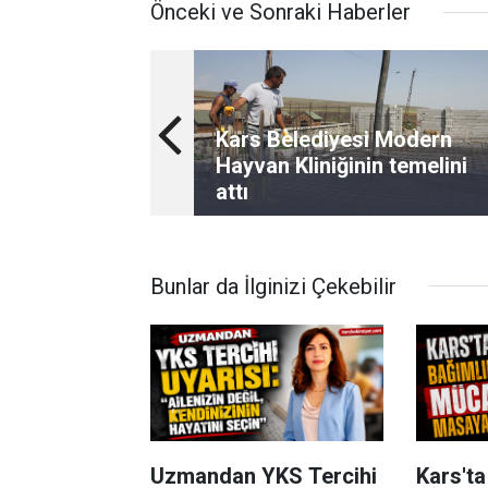
Önceki ve Sonraki Haberler
Kars Belediyesi Modern
Hayvan Kliniğinin temelini
attı
Bunlar da İlginizi Çekebilir
Uzmandan YKS Tercihi
Kars'ta