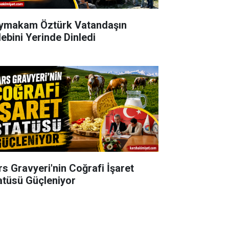
ymakam Öztürk Vatandaşın
lebini Yerinde Dinledi
rs Gravyeri'nin Coğrafi İşaret
atüsü Güçleniyor