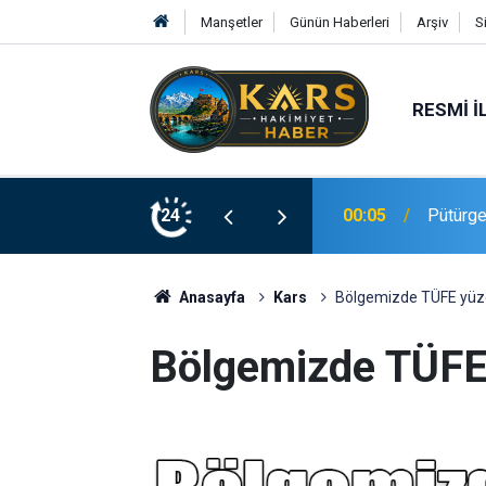
Manşetler
Günün Haberleri
Arşiv
S
RESMI İ
 altına alındı
24
23:20
Elazığ’
Anasayfa
Kars
Bölgemizde TÜFE yüzde
Bölgemizde TÜFE 