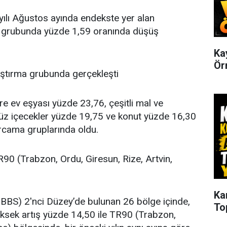
yılı Ağustos ayında endekste yer alan
ı grubunda yüzde 1,59 oranında düşüş
Ka
Ör
ulaştırma grubunda gerçekleşti
öre ev eşyası yüzde 23,76, çeşitli mal ve
süz içecekler yüzde 19,75 ve konut yüzde 16,30
arcama gruplarında oldu.
R90 (Trabzon, Ordu, Giresun, Rize, Artvin,
Ka
ı (İBBS) 2'nci Düzey’de bulunan 26 bölge içinde,
Top
yüksek artış yüzde 14,50 ile TR90 (Trabzon,