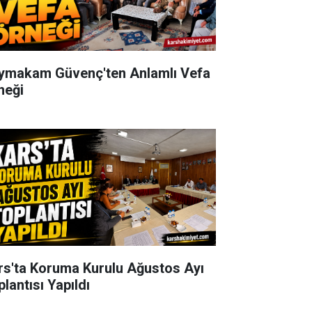
ymakam Güvenç'ten Anlamlı Vefa
neği
rs'ta Koruma Kurulu Ağustos Ayı
lantısı Yapıldı