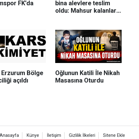
mspor FK’da
bina alevlere teslim
oldu: Mahsur kalanları
itfaiye merdivenle
kurtardı
Erzurum Bölge
Oğlunun Katili İle Nikah
iliği açıldı
Masasına Oturdu
Anasayfa
Künye
İletişim
Gizlilik İlkeleri
Sitene Ekle