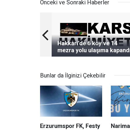
Önceki ve Sonraki Haberler
Hakkari’de 6 köy ve 14
mezra yolu ulaşıma kapand
Bunlar da İlginizi Çekebilir
Erzurumspor FK, Festy
Narima