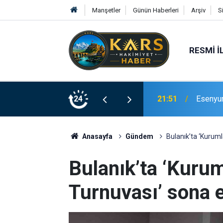
Manşetler
Günün Haberleri
Arşiv
S
RESMI İ
Bingöl’d
rinde Hizmete Açıldı
24
21:19
merdive
Anasayfa
Gündem
Bulanık’ta ‘Kuruml
Bulanık’ta ‘Kurum
Turnuvası’ sona e