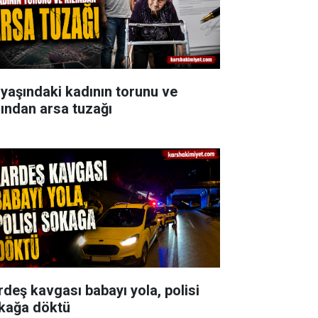
 yaşındaki kadının torunu ve
zından arsa tuzağı
rdeş kavgası babayı yola, polisi
kağa döktü