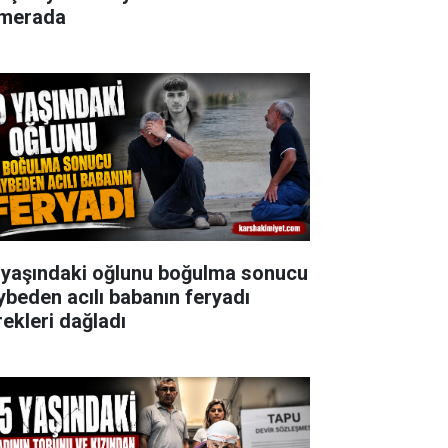
merada
 yaşındaki oğlunu boğulma sonucu
ybeden acılı babanın feryadı
rekleri dağladı