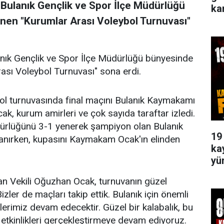
Bulanık Gençlik ve Spor İlçe Müdürlüğü
ka
en "Kurumlar Arası Voleybol Turnuvası"
nık Gençlik ve Spor İlçe Müdürlüğü bünyesinde
sı Voleybol Turnuvası" sona erdi.
ybol turnuvasında final maçını Bulanık Kaymakamı
k, kurum amirleri ve çok sayıda taraftar izledi.
dürlüğünü 3-1 yenerek şampiyon olan Bulanık
19
zanırken, kupasını Kaymakam Ocak'ın elinden
ka
yü
n Vekili Oğuzhan Ocak, turnuvanın güzel
zler de maçları takip ettik. Bulanık için önemli
klerimiz devam edecektir. Güzel bir kalabalık, bu
 etkinlikleri gerçekleştirmeye devam ediyoruz.