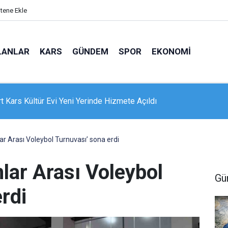
itene Ekle
LANLAR
KARS
GÜNDEM
SPOR
EKONOMI
e 16 dairelik bina alevlere teslim oldu: Mahsur kalanları itfaiye
nle kurtardı
ar Arası Voleybol Turnuvası’ sona erdi
lar Arası Voleybol
Gü
rdi