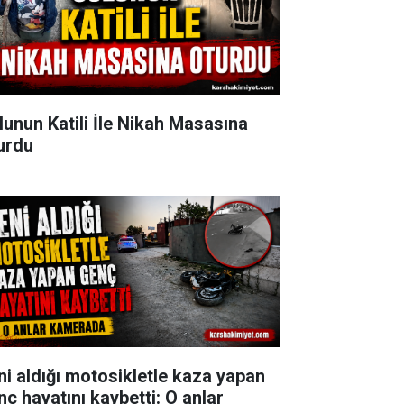
lunun Katili İle Nikah Masasına
urdu
ni aldığı motosikletle kaza yapan
nç hayatını kaybetti: O anlar