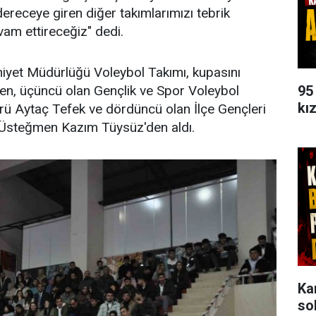
ereceye giren diğer takımlarımızı tebrik
am ettireceğiz" dedi.
niyet Müdürlüğü Voleybol Takımı, kupasını
95
ten, üçüncü olan Gençlik ve Spor Voleybol
kı
rü Aytaç Tefek ve dördüncü olan İlçe Gençleri
 Üsteğmen Kazım Tüysüz'den aldı.
Ka
so