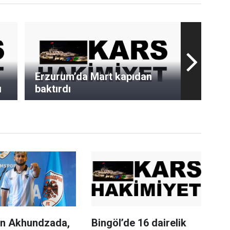
Erzurum’da Mart kapıdan
ı
baktırdı
n Akhundzada,
Bingöl’de 16 dairelik