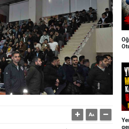
Oğ
Ot
Ye
ge