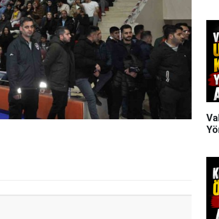
Va
Yö