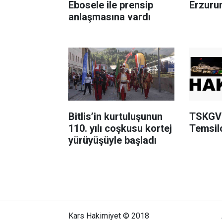
Ebosele ile prensip
Erzuru
anlaşmasına vardı
Bitlis’in kurtuluşunun
TSKGV 
110. yılı coşkusu kortej
Temsilc
yürüyüşüyle başladı
Kars Hakimiyet © 2018