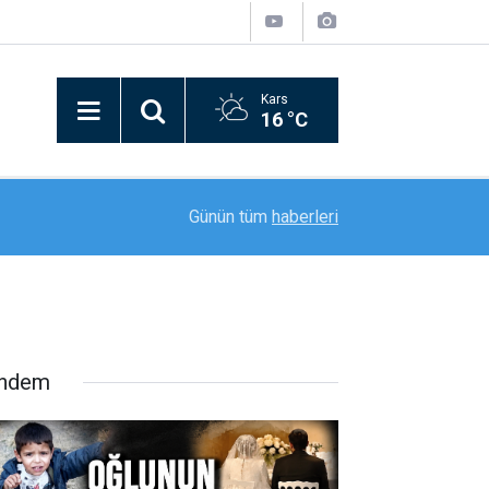
Kars
16 °C
21:09
Bitlis’in kurtuluşunun 110. yılı coşkusu kortej yü
Günün tüm
haberleri
ndem