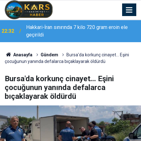
Erzurum Adliyesi’nde yangın: 2 kişi dumandan
21:02
etkilendi
Anasayfa
Gündem
Bursa'da korkunç cinayet... Eşini
çocuğunun yanında defalarca bıçaklayarak öldürdü
Bursa'da korkunç cinayet... Eşini
çocuğunun yanında defalarca
bıçaklayarak öldürdü