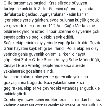
G. ile tartışmaya başladı. Kısa sürede büyüyen
tartışma kanlı bitti. Zafer G., eşini oğlunun yanında
defalarca bıçakladı. Ağır yaralanan kadın kanlar
içerisinde yere yığılırken, evde bulunan küçük çocuk
ve çevredekiler durumu 112 Acil Çağrı Merkezi'ne
bildirerek yardım istedi. İhbar üzerine olay yerine çok
sayıda polis ve sağlık ekibi sevk edildi.
Sağlık ekiplerinin olay yerinde yaptığı kontrolde Güzde
G.'nin hayatını kaybettiği belirlendi. Polis ekipleri olay
yerinde geniş güvenlik önlemi alırken, cinayet
şüphelisi Zafer G. İse Bursa Asayiş Şube Müdürlüğü,
Cinayet Büro Amirliği ekiplerince kısa sürede
yakalanarak gözaltına alındı.
Acı haberi alarak olay yerine gelen aile yakınları
gözyaşlarına boğuldu. Bazı yakınlar sinir krizi
geçirirken, ekipler ve çevredeki vatandaşlar güçlükle
sakinleştirdi.
Cumhuriyet savcısının incelemesinin ardından talihsiz
kadının cenazesi otopsi yapılmak üzere Bursa Adli Tıp