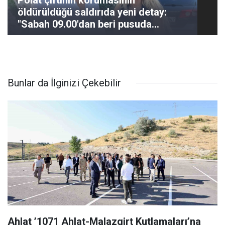
Polat çiftinin korumasının
öldürüldüğü saldırıda yeni detay:
"Sabah 09.00'dan beri pusuda
beklemiş"
Bunlar da İlginizi Çekebilir
Ahlat ’1071 Ahlat-Malazgirt Kutlamaları’na