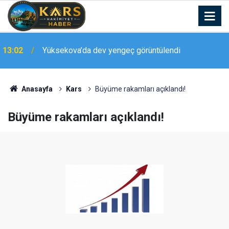
Van Gölü’nde Türk bayrağıyla nefes kesen flyboard
12:54
gösterisi
Anasayfa
Kars
Büyüme rakamları açıklandı!
Büyüme rakamları açıklandı!