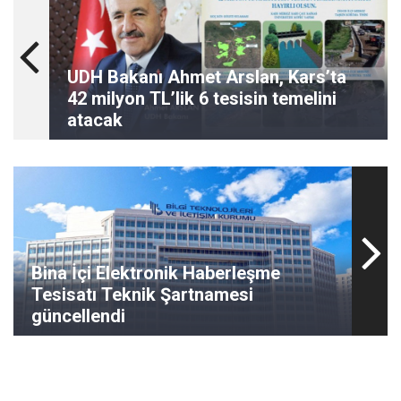
UDH Bakanı Ahmet Arslan, Kars’ta
42 milyon TL’lik 6 tesisin temelini
atacak
Bina İçi Elektronik Haberleşme
Tesisatı Teknik Şartnamesi
güncellendi