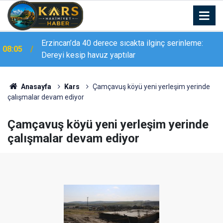
Erzincan’da 40 derece sıcakta ilginç serinleme:
08:05
Dereyi kesip havuz yaptılar
23:48
İş yeri önünde korkutan yangın
Anasayfa
Kars
Çamçavuş köyü yeni yerleşim yerinde
çalışmalar devam ediyor
Çamçavuş köyü yeni yerleşim yerinde
çalışmalar devam ediyor