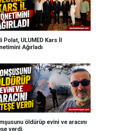
li Polat, ULUMED Kars İl
netimini Ağırladı
mşusunu öldürüp evini ve aracını
eşe verdi