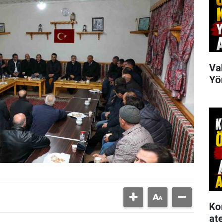
Va
Yö
Ko
at