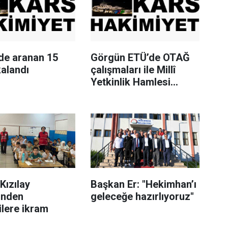
’de aranan 15
Görgün ETÜ’de OTAĞ
kalandı
çalışmaları ile Millî
Yetkinlik Hamlesi
faaliyetlerini yerinde
gördü
Kızılay
Başkan Er: "Hekimhan’ı
inden
geleceğe hazırlıyoruz"
ilere ikram