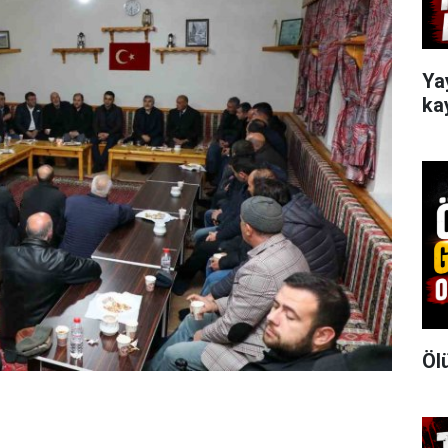
Ya
ka
Öl