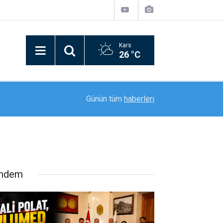
Kars
26 °C
17:33
Muş’ta Kızılay ekiplerinden öğrencilere ikram
Günün tüm
haberleri
ndem