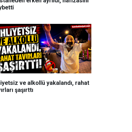
staneden erken ayrıldı, hafızasını
ybetti
iyetsiz ve alkollü yakalandı, rahat
ırları şaşırttı