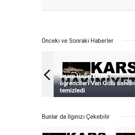
Önceki ve Sonraki Haberler
İmam Hatip Lisesi
öğrencileri Van Gölü sahilin
temizledi
Bunlar da İlginizi Çekebilir