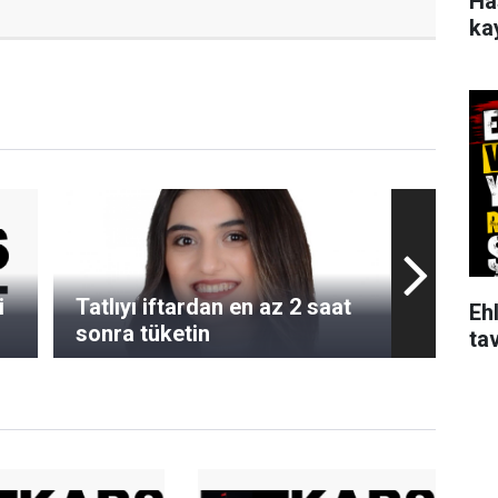
Ha
ka
i
Tatlıyı iftardan en az 2 saat
Ehl
sonra tüketin
tav