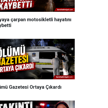
yaya çarpan motosikletli hayatını
ybetti
ümü Gazetesi Ortaya Çıkardı