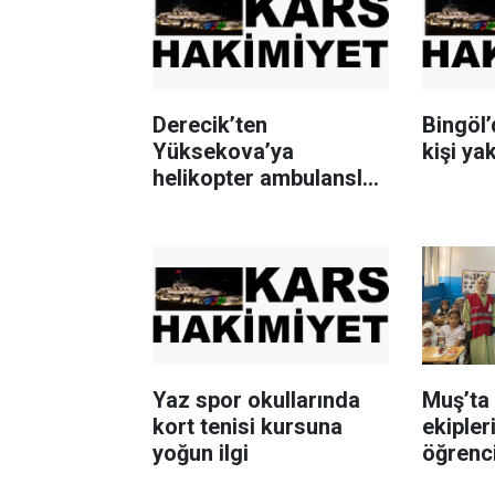
Derecik’ten
Bingöl
Yüksekova’ya
kişi ya
helikopter ambulansla
pnömoni hastası nakli
Yaz spor okullarında
Muş’ta 
kort tenisi kursuna
ekipler
yoğun ilgi
öğrenc