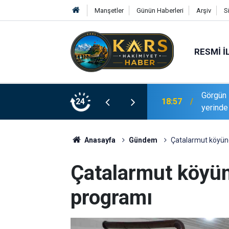
Manşetler
Günün Haberleri
Arşiv
S
RESMI İ
e Millî Yetkinlik Hamlesi faaliyetlerini
24
17:40
Yaz spo
Anasayfa
Gündem
Çatalarmut köyünd
Çatalarmut köyünd
programı