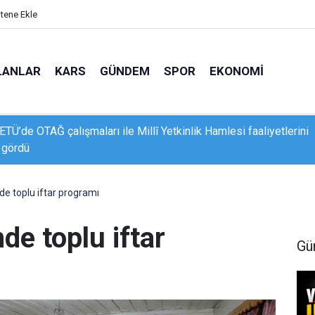
itene Ekle
LANLAR
KARS
GÜNDEM
SPOR
EKONOMI
r okullarında kort tenisi kursuna yoğun ilgi
e toplu iftar programı
e toplu iftar
Gü