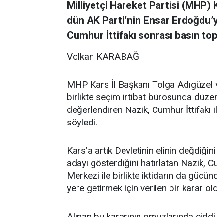
Milliyetçi Hareket Partisi (MHP)
dün AK Parti’nin Ensar Erdoğdu’
Cumhur İttifakı sonrası basın top
Volkan KARABAĞ
MHP Kars İl Başkanı Tolga Adıgüzel 
birlikte seçim irtibat bürosunda düze
değerlendiren Nazik, Cumhur İttifakı il
söyledi.
Kars’a artık Devletinin elinin değdiğin
adayı gösterdiğini hatırlatan Nazik, 
Merkezi ile birlikte iktidarın da gücü
yere getirmek için verilen bir karar o
Alınan bu kararının omuzlarında ciddi