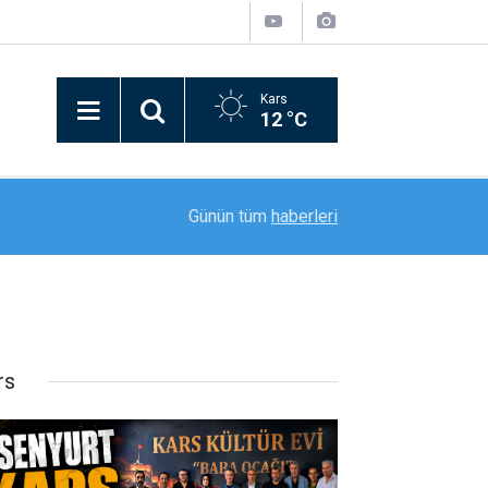
Kars
12 °C
21:09
Bitlis’in kurtuluşunun 110. yılı coşkusu kortej yü
Günün tüm
haberleri
rs