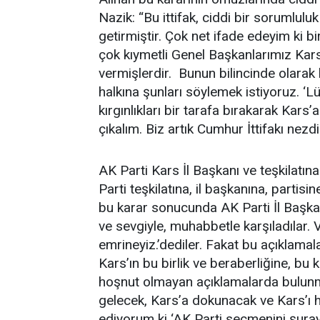
Nazik: “Bu ittifak, ciddi bir sorumlulu
getirmiştir. Çok net ifade edeyim ki bi
çok kıymetli Genel Başkanlarımız Kars
vermişlerdir. Bunun bilincinde olarak 
halkına şunları söylemek istiyoruz. ‘Lü
kırgınlıkları bir tarafa bırakarak Kars
çıkalım. Biz artık Cumhur İttifakı nezd
AK Parti Kars İl Başkanı ve teşkilatı
Parti teşkilatına, il başkanına, parti
bu karar sonucunda AK Parti İl Başkanlığ
ve sevgiyle, muhabbetle karşıladılar.
emrineyiz.’dediler. Fakat bu açıklamal
Kars’ın bu birlik ve beraberliğine, bu 
hoşnut olmayan açıklamalarda bulunm
gelecek, Kars’a dokunacak ve Kars’ı ha
ediyorum ki ‘AK Parti seçmenini şur