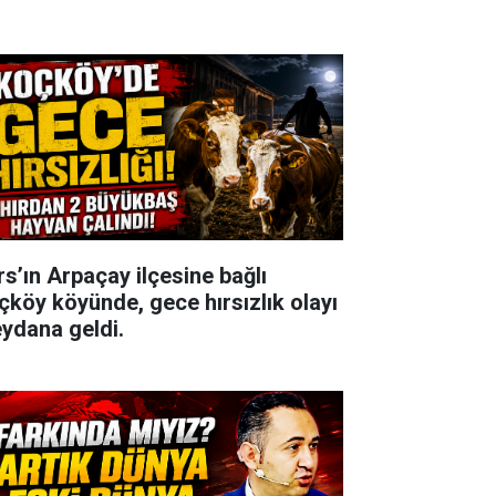
rs’ın Arpaçay ilçesine bağlı
çköy köyünde, gece hırsızlık olayı
ydana geldi.