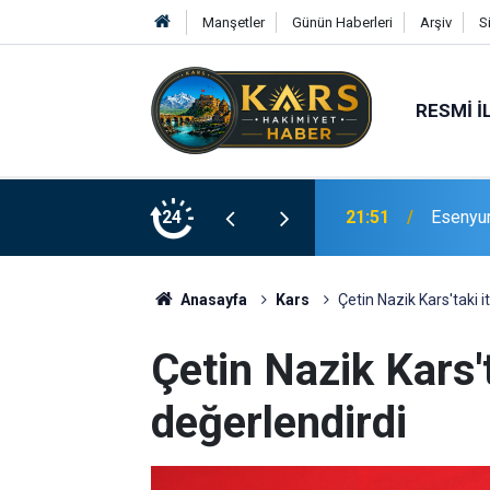
Manşetler
Günün Haberleri
Arşiv
S
RESMI İ
Bingöl’d
rinde Hizmete Açıldı
24
21:19
merdive
Anasayfa
Kars
Çetin Nazik Kars'taki i
Çetin Nazik Kars't
değerlendirdi