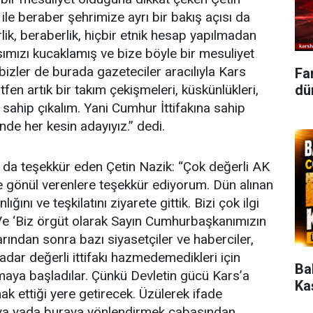
k ile beraber şehrimize ayrı bir bakış açısı da
rlik, beraberlik, hiçbir etnik hesap yapılmadan
ımızı kucaklamış ve bize böyle bir mesuliyet
bizler de burada gazeteciler aracılıyla Kars
Fa
dün
tfen artık bir takım çekişmeleri, küskünlükleri,
’a sahip çıkalım. Yani Cumhur İttifakına sahip
inde her kesin adayıyız.” dedi.
na da teşekkür eden Çetin Nazik: “Çok değerli AK
sine gönül verenlere teşekkür ediyorum. Dün alınan
ını ve teşkilatını ziyarete gittik. Bizi çok ilgi
 Ve ‘Biz örgüt olarak Sayın Cumhurbaşkanımızın
arından sonra bazı siyasetçiler ve haberciler,
kadar değerli ittifakı hazmedemedikleri için
Ba
aya başladılar. Çünkü Devletin gücü Kars’a
Ka
k ettiği yere getirecek. Üzülerek ifade
aya yada buraya yönlendirmek çabasından