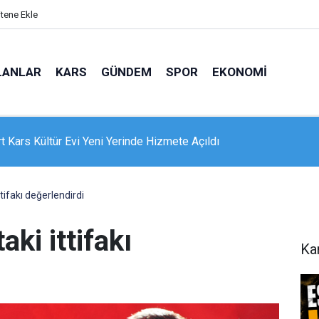
itene Ekle
LANLAR
KARS
GÜNDEM
SPOR
EKONOMI
e 16 dairelik bina alevlere teslim oldu: Mahsur kalanları itfaiye
nle kurtardı
ttifakı değerlendirdi
aki ittifakı
Ka