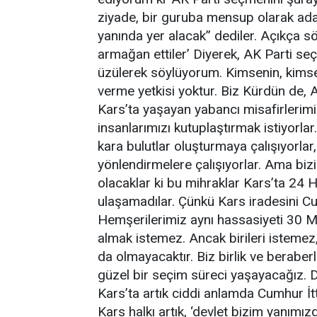
ziyade, bir guruba mensup olarak adal
yanında yer alacak” dediler. Açıkça sö
armağan ettiler’ Diyerek, AK Parti seçm
üzülerek söylüyorum. Kimsenin, kims
verme yetkisi yoktur. Biz Kürdün de, A
Kars’ta yaşayan yabancı misafirlerimiz
insanlarımızı kutuplaştırmak istiyorlar
kara bulutlar oluşturmaya çalışıyorlar,
yönlendirmelere çalışıyorlar. Ama biz
olacaklar ki bu mihraklar Kars’ta 24 
ulaşamadılar. Çünkü Kars iradesini C
Hemşerilerimiz aynı hassasiyeti 30 M
almak istemez. Ancak birileri istemez, K
da olmayacaktır. Biz birlik ve beraberl
güzel bir seçim süreci yaşayacağız. Dü
Kars’ta artık ciddi anlamda Cumhur İtti
Kars halkı artık, ‘devlet bizim yanımızd