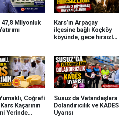
 47,8 Milyonluk
Kars’ın Arpaçay
Yatırımı
ilçesine bağlı Koçköy
köyünde, gece hırsızlık
olayı meydana geldi.
Yumaklı, Coğrafi
Susuz'da Vatandaşlara
i Kars Kaşarının
Dolandırıcılık ve KADES
ni Yerinde
Uyarısı
i