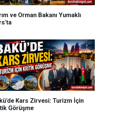
rım ve Orman Bakanı Yumaklı
rs'ta
kü'de Kars Zirvesi: Turizm İçin
itik Görüşme