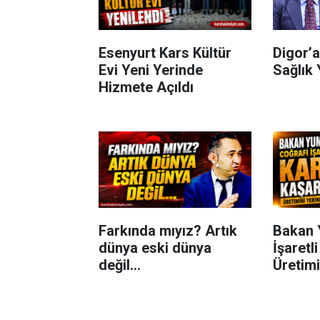
Esenyurt Kars Kültür
Digor’a
Evi Yeni Yerinde
Sağlık 
Hizmete Açıldı
Farkında mıyız? Artık
Bakan 
dünya eski dünya
İşaretl
değil...
Üretimi
İnceled