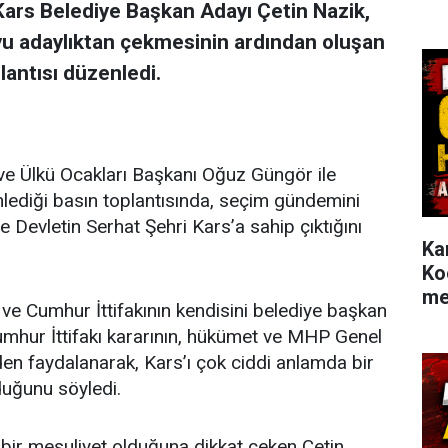
 Kars Belediye Başkan Adayı Çetin Nazik,
yu adaylıktan çekmesinin ardından oluşan
lantısı düzenledi.
ve Ülkü Ocakları Başkanı Oğuz Güngör ile
nlediği basın toplantısında, seçim gündemini
e Devletin Serhat Şehri Kars’a sahip çıktığını
Ka
Ko
me
i ve Cumhur İttifakının kendisini belediye başkan
Cumhur İttifakı kararının, hükümet ve MHP Genel
nden faydalanarak, Kars’ı çok ciddi anlamda bir
lduğunu söyledi.
 bir mesuliyet olduğuna dikkat çeken Çetin