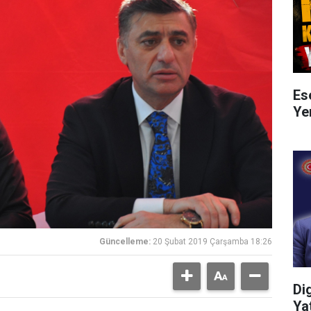
Es
Ye
Güncelleme:
20 Şubat 2019 Çarşamba 18:26
Di
Ya