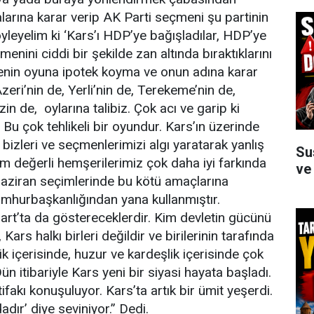
arına karar verip AK Parti seçmeni şu partinin
yleyelim ki ‘Kars’ı HDP’ye bağışladılar, HDP’ye
enini ciddi bir şekilde zan altında bıraktıklarını
enin oyuna ipotek koyma ve onun adına karar
zeri’nin de, Yerli’nin de, Terekeme’nin de,
in de, oylarına talibiz. Çok acı ve garip ki
. Bu çok tehlikeli bir oyundur. Kars’ın üzerinde
 bizleri ve seçmenlerimizi algı yaratarak yanlış
Su
im değerli hemşerilerimiz çok daha iyi farkında
ve
Haziran seçimlerinde bu kötü amaçlarına
umhurbaşkanlığından yana kullanmıştır.
art’ta da göstereceklerdir. Kim devletin gücünü
ars halkı birleri değildir ve birilerinin tarafında
ik içerisinde, huzur ve kardeşlik içerisinde çok
n itibariyle Kars yeni bir siyasi hayata başladı.
fakı konuşuluyor. Kars’ta artık bir ümit yeşerdi.
adır’ diye seviniyor.” Dedi.