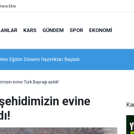
itene Ekle
LANLAR
KARS
GÜNDEM
SPOR
EKONOMI
lerden Hasan Harakani Anadolu Lisesi Pansiyonuna Destek
imizin evine Türk Bayrağı asıldı!
 şehidimizin evine
Ka
ı!