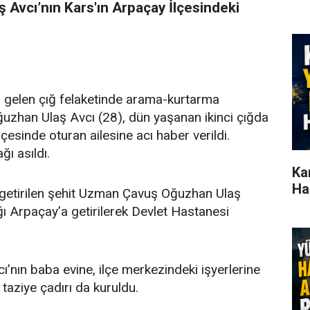
Avcı’nın Kars'ın Arpaçay İlçesindeki
 gelen çığ felaketinde arama-kurtarma
uzhan Ulaş Avcı (28), dün yaşanan ikinci çığda
çesinde oturan ailesine acı haber verildi.
ğı asıldı.
Ka
Haz
 getirilen şehit Uzman Çavuş Oğuzhan Ulaş
ı Arpaçay’a getirilerek Devlet Hastanesi
nın baba evine, ilçe merkezindeki işyerlerine
 taziye çadırı da kuruldu.