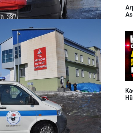
Ar
As
Ka
Hü