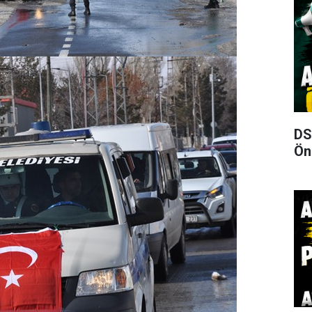
DS
Ön