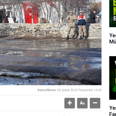
Ye
Mü
Güncelleme:
06 Şubat 2020 Perşembe 14:09
Ye
Fa