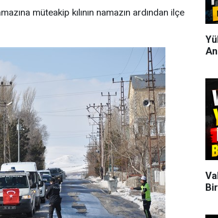
amazına müteakip kılının namazın ardından ilçe
Yü
An
Va
Bi