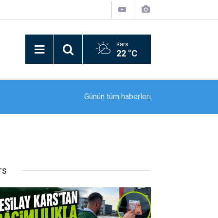
Kars
22 °C
12:09
Vali Polat, Yeni AFAD İl Müdürüyle Bir Araya Gel
Günün tüm
haberleri
rs