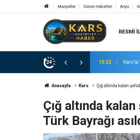
Manşetler
Günün Haberleri
Arşiv
S
RESMI İ
lıkları Başladı
24
12:14
Yükümlü
Anasayfa
Kars
Çığ altında kalan şehid
Çığ altında kalan
Türk Bayrağı asıld