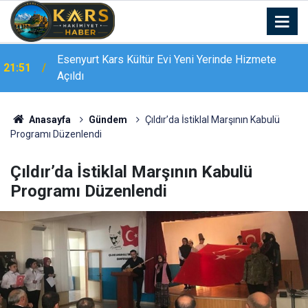
Esenyurt Kars Kültür Evi Yeni Yerinde Hizmete
21:51
Açıldı
Bingöl’de 16 dairelik bina alevlere teslim oldu:
21:19
Mahsur kalanları itfaiye merdivenle kurtardı
Anasayfa
Gündem
Çıldır’da İstiklal Marşının Kabulü
Programı Düzenlendi
Çıldır’da İstiklal Marşının Kabulü
Programı Düzenlendi