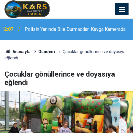
Milletvekili Çalkın: “Bu Topraklar Barışı ve Kardeşliği
12:02
Hak Ediyor”
Anasayfa
Gündem
Çocuklar gönüllerince ve doyasıya
eğlendi
Çocuklar gönüllerince ve doyasıya
eğlendi