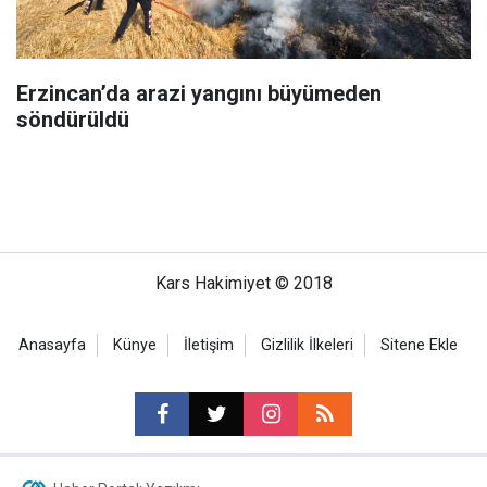
Erzincan’da arazi yangını büyümeden
söndürüldü
Kars Hakimiyet © 2018
Anasayfa
Künye
İletişim
Gizlilik İlkeleri
Sitene Ekle